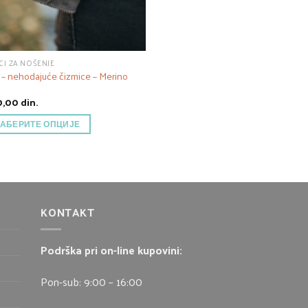
I ZA NOŠENJE
 – nehodajuće čizmice – Merino
0,00
din.
АБЕРИТЕ ОПЦИЈЕ
KONTAKT
Podrška pri on-line kupovini:
Pon-sub: 9:00 – 16:00