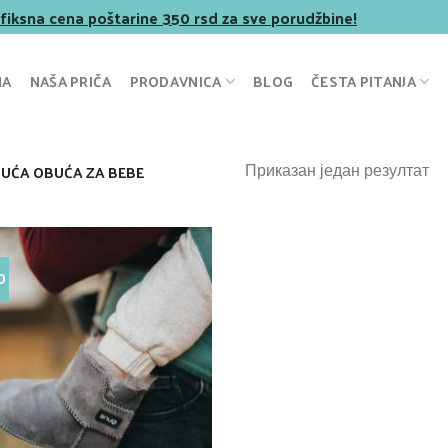
 fiksna cena poštarine 350 rsd za sve porudžbine!
NA
NAŠA PRIČA
PRODAVNICA
BLOG
ČESTA PITANJA
Приказан један резултат
UĆA OBUĆA ZA BEBE
O