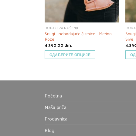
DODACI ZA NOŠENJE
DODAC
Snugi – nehodajuće čizmice – Merino
Snugi
Roze
Sive
4.390,00
din.
4.39
ОДАБЕРИТЕ ОПЦИЈЕ
ОД
Početna
Naša priča
Prodavnica
Blog