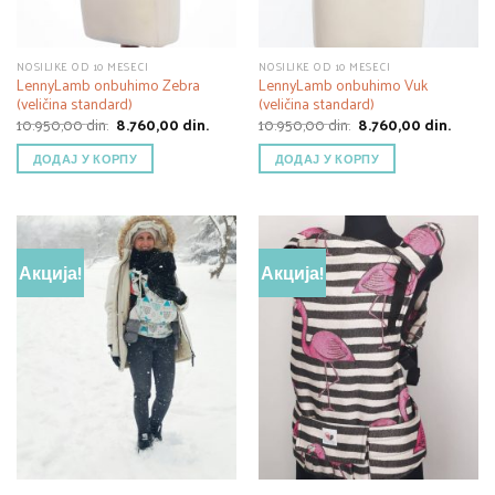
NOSILJKE OD 10 MESECI
NOSILJKE OD 10 MESECI
LennyLamb onbuhimo Zebra
LennyLamb onbuhimo Vuk
(veličina standard)
(veličina standard)
Оригинална
Тренутна
Оригинална
Трену
10.950,00
din.
8.760,00
din.
10.950,00
din.
8.760,00
din.
цена
цена
цена
цена
је
је:
је
је:
ДОДАЈ У КОРПУ
ДОДАЈ У КОРПУ
била:
8.760,00 din..
била:
8.760,0
10.950,00 din..
10.950,00 din..
Акција!
Акција!