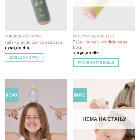
PRIRODNA KOZMETIKA
KOZMETIKA ZA RODITELJE
TaŠa – prirodni kondicioner za
TaŠa – prirodni šampon za decu
kosu
1.790,00
din.
2.090,00
din.
ДОДАЈ У КОРПУ
ПРОЧИТАЈТЕ ВИШЕ
NOVO
NOVO
НЕМА НА СТАЊУ