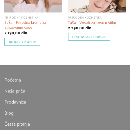
PRIRODNA KOZMETIKA
PRIRODNA KOZMETIKA
TaŠa – Prirodna krema za
TaŠa – Vosak za kosu u stiku
stilizovanje kose
2.290,00
din.
2.190,00
din.
ПРОЧИТАЈТЕ ВИШЕ
ДОДАЈ У КОРПУ
Početna
Naša priča
Prodavnica
Blog
Česta pitanja