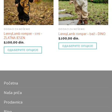
DODACI ZA NOŠENJE
DODACI ZA NOŠENJE
LennyLamb romper – crni –
LennyLamb romper – bež – DINO
ZLATNA JESEN
5.100,00
din.
5.100,00
din.
ОДАБЕРИТЕ ОПЦИЈЕ
ОДАБЕРИТЕ ОПЦИЈЕ
Početna
Naša priča
Prodavnica
Blog