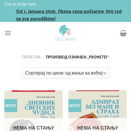
Skip
Sve je bolje kad...
to
Od 1. januara 2026. fiksna cena poštarine 350 rsd
content
za sve porudžbine!
ПОЧЕТНА
ПРОИЗВОД OЗНАЧЕН „PROMETEJ“
/
NOVO
NOVO
НЕМА НА СТАЊУ
НЕМА НА СТАЊУ