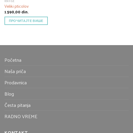
KNJIGE
Veliki pticolov
1.590,00
din.
ПРОЧИТАЈТЕ ВИШЕ
Početna
Naša priča
Prodavnica
Blog
Česta pitanja
RADNO VREME
KONTAKT