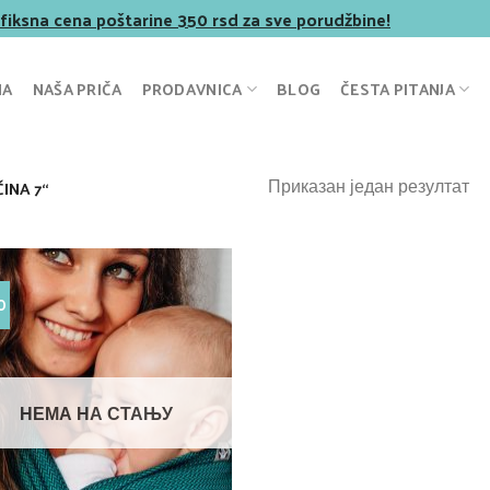
 fiksna cena poštarine 350 rsd za sve porudžbine!
NA
NAŠA PRIČA
PRODAVNICA
BLOG
ČESTA PITANJA
Приказан један резултат
INA 7“
O
НЕМА НА СТАЊУ