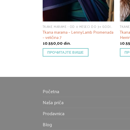
TKANE MARAME - OD 0 MESECI DO 3+ GODINE
Tkana marama – LennyLamb Promenada
Tkana
– veličina 7
Herri
10.550,00
din.
10.5
ПРОЧИТАЈТЕ ВИШЕ
ПР
Početna
Naša priča
Prodavnica
Blog