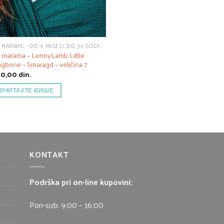
TKANE MARAME - OD 0 MESECI DO 3+ GODINE
 marama – LennyLamb Little
ngbone – Smaragd – veličina 7
50,00
din.
ОЧИТАЈТЕ ВИШЕ
KONTAKT
Podrška pri on-line kupovini:
Pon-sub: 9:00 – 16:00