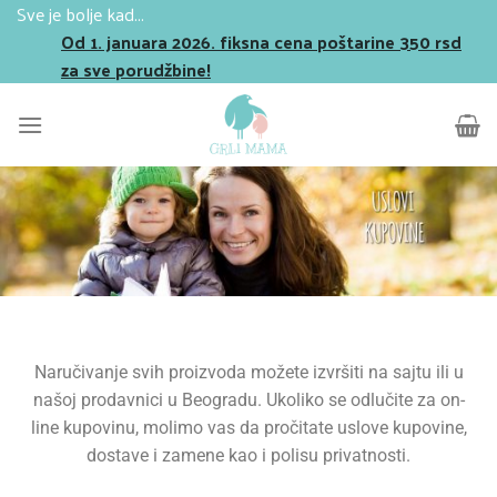
Sve je bolje kad...
Od 1. januara 2026. fiksna cena poštarine 350 rsd
za sve porudžbine!
Naručivanje svih proizvoda možete izvršiti na sajtu ili u
našoj prodavnici u Beogradu. Ukoliko se odlučite za on-
line kupovinu, molimo vas da pročitate uslove kupovine,
dostave i zamene kao i polisu privatnosti.