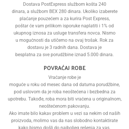
Dostava PostExpress službom košta 240
dinara, a službom BEX 280 dinara. Ukoliko izaberete
plaćanje pouzećem a za kurira Post Express,
poštar će vam prilikom isporuke naplatiti i 1% od
ukupnog iznosa za usluge transfera novca. Nismo
u mogućnosti da utičemo na ovaj trošak. Rok za
dostavu je 3 radnih dana. Dostava je
besplatna za sve porudžbine iznad 5.000 dinara.
POVRAĆAJ ROBE
Vraćanje robe je
moguće u roku od mesec dana od datuma porudžbine,
pod uslovom da je roba neoštećena i bezbedna za
upotrebu. Takođe, roba mora biti vraćena u originalnom,
neoštećenom pakovanju.
Ako imate bilo kakav problem u vezi sa nekim od naših
proizvoda, molimo vas da nas slobodno kontaktirate
kako bismo došli do najboljeg rešenja za vas.