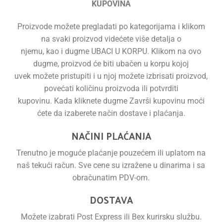
KUPOVINA
Proizvode možete pregladati po kategorijama i klikom
na svaki proizvod videćete više detalja o
njemu, kao i dugme UBACI U KORPU. Klikom na ovo
dugme, proizvod će biti ubačen u korpu kojoj
uvek možete pristupiti i u njoj možete izbrisati proizvod,
povećati količinu proizvoda ili potvrditi
kupovinu. Kada kliknete dugme Završi kupovinu moći
ćete da izaberete način dostave i plaćanja.
NAČINI PLAĆANJA
Trenutno je moguće plaćanje pouzećem ili uplatom na
naš tekući račun. Sve cene su izražene u dinarima i sa
obračunatim PDV-om.
DOSTAVA
Možete izabrati Post Express ili Bex kurirsku službu.