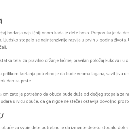
A
ćaj hodanja najsličniji onom kada je dete boso. Preporuka je da d
 Ljudsko stopalo se najintenzivnije razvija u prvih 7 godina života
ali.
tatka tela: za pravilno držanje kičme, pravilan položaj kukova i u o
prilikom kretanja potrebno je da bude veoma lagana, savitljiva u
rok deo za prste.
 cm zato je potrebno da obuća bude duža od dečjeg stopala za najm
dara u ivicu obuće, da ga nigde ne steže i ostavlja dovoljno prosto
U
inu obuće za svoje dete potrebno je da izmerite detetu stopalo dok st