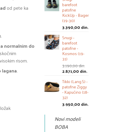
barefoot
pad
od pete ka
patofne
KickUp - Bager
(19-30)
3.390,00
din.
k
.
Snugi -
barefoot
sa normalnim do
patofne -
m skočnim
Kosmos (19-
31)
visokim risom.
3.190,00
din.
o lagana
.
Оригинална
Тренутна
2.871,00
din.
цена
цена
Tikki (Lang.S) -
је
је:
patofne Ziggy
била:
2.871,00 din..
- Kapućino (18-
3.190,00 din..
32)
3.950,00
din.
uložak
Novi modeli
BOBA