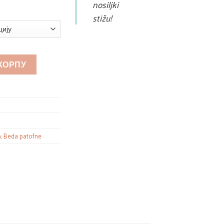
nosiljki
stižu!
 КОРПУ
a
,
Beda patofne