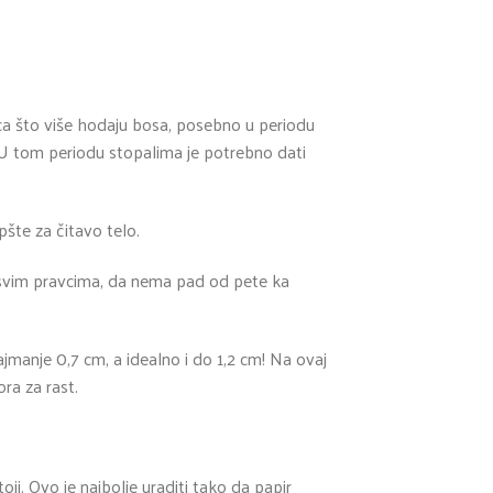
eca što više hodaju bosa, posebno u periodu
. U tom periodu stopalima je potrebno dati
pšte za čitavo telo.
 svim pravcima, da nema pad od pete ka
anje 0,7 cm, a idealno i do 1,2 cm! Na ovaj
ra za rast.
oji. Ovo je najbolje uraditi tako da papir