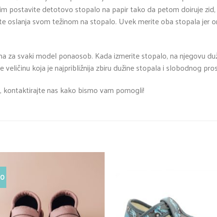
atim postavite detotovo stopalo na papir tako da petom doiruje zid, 
e oslanja svom težinom na stopalo. Uvek merite oba stopala jer on
na za svaki model ponaosob. Kada izmerite stopalo, na njegovu duži
e veličinu koja je najpribližnija zbiru dužine stopala i slobodnog pro
, kontaktirajte nas kako bismo vam pomogli!
VO