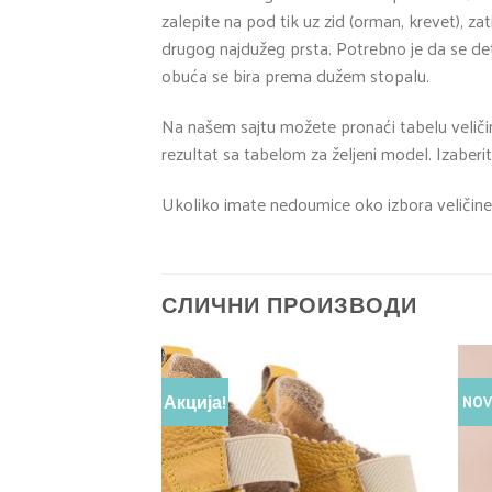
zalepite na pod tik uz zid (orman, krevet), z
drugog najdužeg prsta. Potrebno je da se det
obuća se bira prema dužem stopalu.
Na našem sajtu možete pronaći tabelu veliči
rezultat sa tabelom za željeni model. Izaberit
Ukoliko imate nedoumice oko izbora veličine
СЛИЧНИ ПРОИЗВОДИ
Акција!
NO