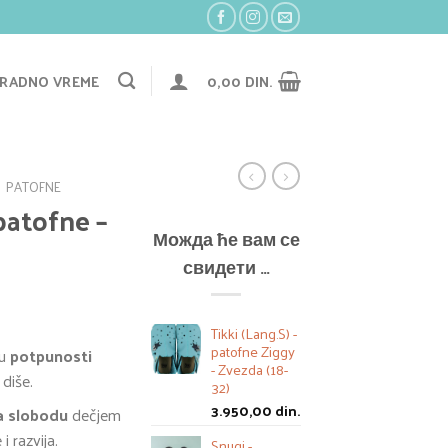
RADNO VREME
0,00
DIN.
PATOFNE
patofne –
Можда ће вам се
свидети …
Tikki (Lang.S) -
patofne Ziggy
 u
potpunosti
- Zvezda (18-
 diše.
32)
3.950,00
din.
ža slobodu
dečjem
i razvija.
Snugi -