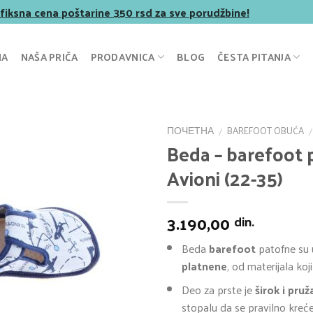
 fiksna cena poštarine 350 rsd za sve porudžbine!
NA
NAŠA PRIČA
PRODAVNICA
BLOG
ČESTA PITANJA
ПОЧЕТНА
BAREFOOT OBUĆA
/
/
Beda – barefoot 
Avioni (22-35)
3.190,00
din.
Beda
barefoot
patofne su
platnene
, od materijala koji
Deo za prste je
širok i pru
stopalu da se pravilno kreće 