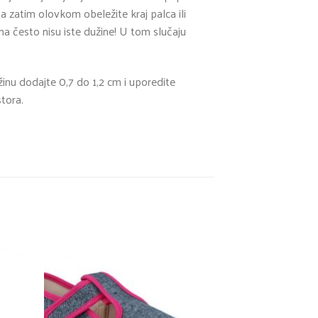
a zatim olovkom obeležite kraj palca ili
a često nisu iste dužine! U tom slučaju
nu dodajte 0,7 do 1,2 cm i uporedite
stora.
Акција!