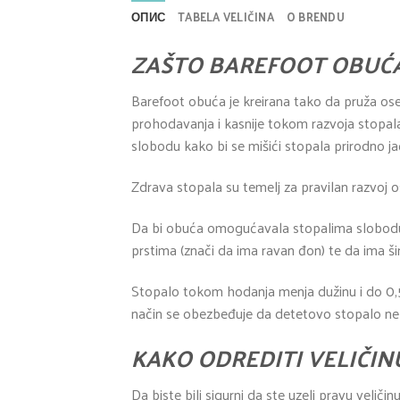
ОПИС
TABELA VELIČINA
O BRENDU
ZAŠTO BAREFOOT OBUĆ
Barefoot obuća je kreirana tako da pruža ose
prohodavanja i kasnije tokom razvoja stopala.
slobodu kako bi se mišići stopala prirodno jač
Zdrava stopala su temelj za pravilan razvoj os
Da bi obuća omogućavala stopalima slobodu 
prstima (znači da ima ravan đon) te da ima ši
Stopalo tokom hodanja menja dužinu i do 0,5
način se obezbeđuje da detetovo stopalo ne u
KAKO ODREDITI VELIČIN
Da biste bili sigurni da ste uzeli pravu velič