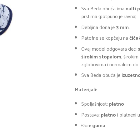
Sva Beda obuća ima
nulti 
prstima (potpuno je ravna).
Debljina đona je
3 mm
.
Patofne se kopčaju na
čiča
Ovaj model odgovara deci
širokim stopalom
, široki
zglobovima i normalnim do 
Sva Beda obuća je
izuzetn
Materijali
:
Spoljašnjost:
platno
Postava:
platno
i platneni 
Đon:
guma