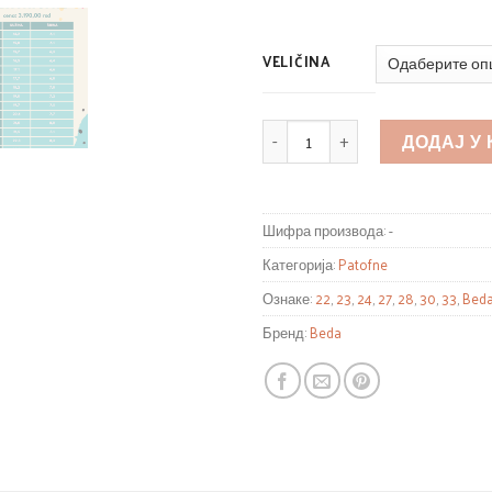
VELIČINA
КОЛИЧИНА
ДОДАЈ У
Шифра производа:
-
Категорија:
Patofne
Ознаке:
22
,
23
,
24
,
27
,
28
,
30
,
33
,
Bed
Бренд:
Beda