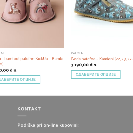
FNE
PATOFNE
i – barefoot patofne KickUp – Bambi
Beda patofne – Kamioni (22, 23, 27
0)
3.190,00
din.
90,00
din.
ОДАБЕРИТЕ ОПЦИЈЕ
ДАБЕРИТЕ ОПЦИЈЕ
KONTAKT
Podrška pri on-line kupovini: