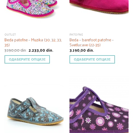
OUTLET
PATOFNE
Beda patofne – Muzika (30, 32, 33,
Beda – barefoot patofne –
35)
Svetlucave (22-35)
Оригинална
Тренутна
3.190,00
din.
2.233,00
din.
3.190,00
din.
цена
цена
је
је:
ОДАБЕРИТЕ ОПЦИЈЕ
ОДАБЕРИТЕ ОПЦИЈЕ
била:
2.233,00 din..
3.190,00 din..