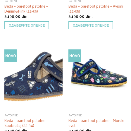
PATOFNE
PATOFNE
Beda – barefoot patofne –
Beda – barefoot patofne – Avioni
Denim&Pink (22-35)
(22-35)
3.190,00
din.
3.190,00
din.
ОДАБЕРИТЕ ОПЦИЈЕ
ОДАБЕРИТЕ ОПЦИЈЕ
NOVO
NOVO
PATOFNE
PATOFNE
Beda – barefoot patofne –
Beda – barefoot patofne – Morski
Saobraćaj (22-34)
svet
3.190,00
din.
3.190,00
din.