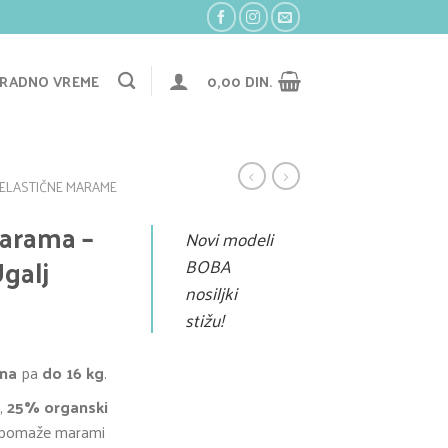
RADNO VREME
0,00
DIN.
ELASTIČNE MARAME
marama –
Novi modeli
galj
BOBA
nosiljki
stižu!
ana
pa
do 16 kg
.
,
25% organski
 pomaže marami