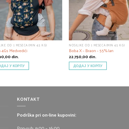
JKE OD 1 MESECA (MIN 4.5 KG)
NOSILJKE OD 1 MESECA (MIN 4.5 KG)
 4Gs Medvedići
Boba X – Braon – 55% lan
690,00
din.
22.750,00
din.
ОДАЈ У КОРПУ
ДОДАЈ У КОРПУ
KONTAKT
Podrška pri on-line kupovini:
Pon-sub: 9:00 – 16:00