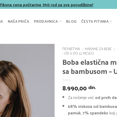
 fiksna cena poštarine 350 rsd za sve porudžbine!
NA
NAŠA PRIČA
PRODAVNICA
BLOG
ČESTA PITANJA
ПОЧЕТНА
MARAME ZA BEBE
/
/
- OD 0 DO 12 MESECI
Boba elastična 
sa bambusom – U
8.990,00
din.
Za nošenje već
od prvih d
68% viskoza od bambusa
pamuk
,
7% spandeks
koji