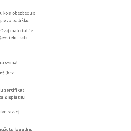
t
koja obezbeđuje
i pravu podršku.
Ovaj materijal će
em telu i telu
a svima!
veš
(bez
ju
sertifikat
a displaziju
lan razvoj
ožete lagodno