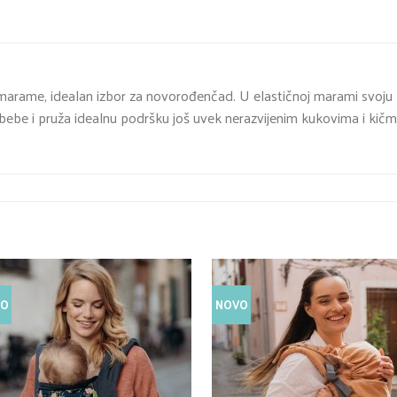
e marame, idealan izbor za novorođenčad. U elastičnoj marami svoju
ebe i pruža idealnu podršku još uvek nerazvijenim kukovima i kičmi
VO
NOVO