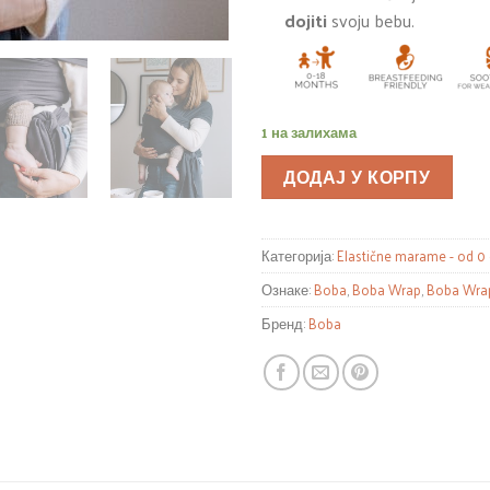
dojiti
svoju bebu.
1 на залихама
ДОДАЈ У КОРПУ
Категорија:
Elastične marame - od 0
Ознаке:
Boba
,
Boba Wrap
,
Boba Wra
Бренд:
Boba