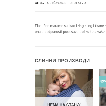
ОПИС
ODRŽAVANJE
UPUTSTVO
Elastične marame su, kao i ring-sling i tkan
ona u potpunosti podešava obliku tela vaše b
СЛИЧНИ ПРОИЗВОДИ
NO
НЕМА НА СТАЊУ