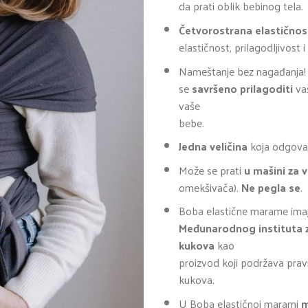
da prati oblik bebinog tela.
Četvorostrana elastičnos
elastičnost, prilagodljivost 
Nameštanje bez nagađanja! 
se
savršeno prilagoditi
vaš
vaše
bebe.
Jedna veličina
koja odgovar
Može se prati
u mašini za 
omekšivača).
Ne pegla se
.
Boba elastične marame ima
Međunarodnog instituta z
kukova
kao
proizvod koji podržava pravi
kukova.
U Boba elastičnoj marami
m