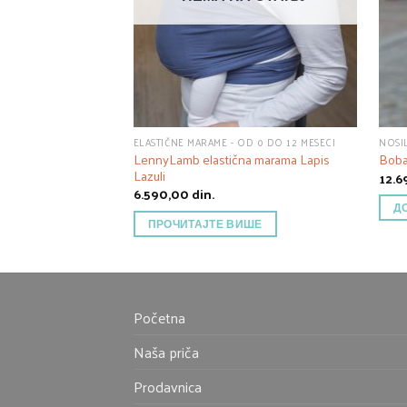
ELASTIČNE MARAME - OD 0 DO 12 MESECI
NOSIL
LennyLamb elastična marama Lapis
Boba
Lazuli
12.
6.590,00
din.
Д
ПРОЧИТАЈТЕ ВИШЕ
Početna
Naša priča
Prodavnica