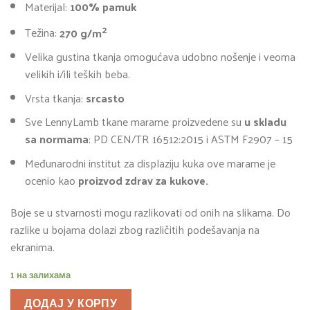
Materijal:
100% pamuk
2
Težina:
270 g/m
Velika gustina tkanja omogućava udobno nošenje i veoma
velikih i/ili teških beba.
Vrsta tkanja:
srcasto
Sve LennyLamb tkane marame proizvedene su
u skladu
sa normama
: PD CEN/TR 16512:2015 i ASTM F2907 – 15
Međunarodni institut za displaziju kuka ove marame je
ocenio kao
proizvod zdrav za kukove.
Boje se u stvarnosti mogu razlikovati od onih na slikama. Do
razlike u bojama dolazi zbog različitih podešavanja na
ekranima.
1 на залихама
ДОДАЈ У КОРПУ