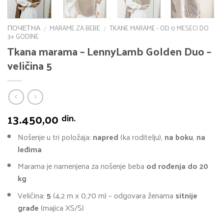
ПОЧЕТНА
MARAME ZA BEBE
TKANE MARAME - OD 0 MESECI DO
/
/
3+ GODINE
Tkana marama – LennyLamb Golden Duo –
veličina 5
13.450,00
din.
Nošenje u tri položaja:
napred
(ka roditelju),
na boku
,
na
leđima
Marama je namenjena za nošenje beba
od rođenja do 20
kg
Veličina:
5
(4,2 m x 0,70 m) – odgovara ženama
sitnije
građe
(majica XS/S)