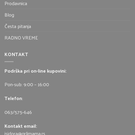
Prodavnica
Blog
Česta pitanja
RADNO VREME
KONTAKT
Podrška pri on-line kupovini:
Pon-sub: 9:00 – 16:00
Telefon
:
063/575-646
Kontakt email:
isidora@grlimama.rs