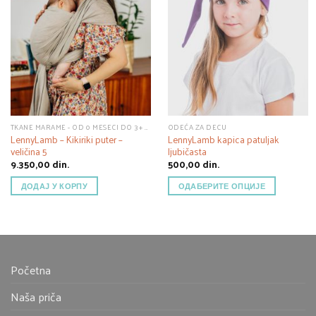
TKANE MARAME - OD 0 MESECI DO 3+ GODINE
ODEĆA ZA DECU
LennyLamb – Kikiriki puter –
LennyLamb kapica patuljak
veličina 5
ljubičasta
9.350,00
din.
500,00
din.
ДОДАЈ У КОРПУ
ОДАБЕРИТЕ ОПЦИЈЕ
Početna
Naša priča