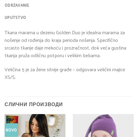
ODRŽAVANJE
UPUTSTVO
Tkana marama u dezenu Golden Duo je idealna marama za
nošenje od rođenja do kraja perioda nošenja. Specifično
srcasto tkanje daje mekoću i prozračnost, dok veća gustina
tkanja pruža odličnu potporu i velikim bebama.
Veličina 5 je za žene sitnije građe – odgovara veličini majice
XS/S.
СЛИЧНИ ПРОИЗВОДИ
NOVO