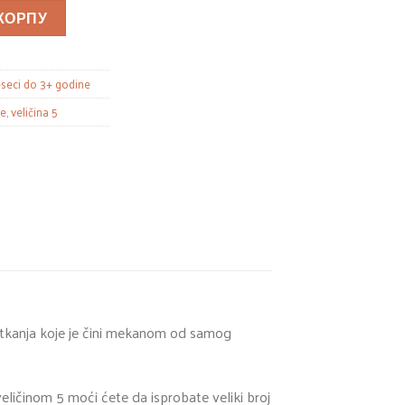
 КОРПУ
seci do 3+ godine
ne
,
veličina 5
 tkanja koje je čini mekanom od samog
ličinom 5 moći ćete da isprobate veliki broj