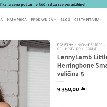
 fiksna cena poštarine 350 rsd za sve porudžbine!
NA
NAŠA PRIČA
PRODAVNICA
BLOG
ČESTA PITANJA
ПОЧЕТНА
MARAME ZA BEBE
/
/
OD 0 MESECI DO 3+ GODINE
LennyLamb Littl
Herringbone Sm
veličina 5
9.350,00
din.