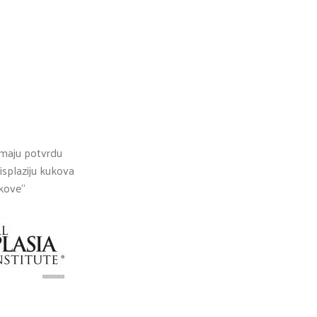
maju potvrdu
isplaziju kukova
ukove“