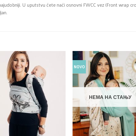
 i najudobniji. U uputstvu ćete naći osnovni FWCC vez (Front wrap cro
jan.
NOVO
НЕМА НА СТАЊУ