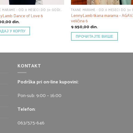
TKANE MARAME - OD 0 MESECI DO 3+ GODINE
LennyLamb tkana marama – AGAV
yLamb Dance of Love 6
veličina 6
300,00
din.
9.950,00
din.
ОДАЈ У КОРПУ
ПРОЧИТАЈТЕ ВИШЕ
KONTAKT
Podrška pri on-line kupovini:
Pon-sub: 9:00 – 16:00
Telefon
:
063/575-646