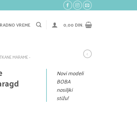
RADNO VREME
0,00
DIN.
TKANE MARAME -
e
Novi modeli
aragd
BOBA
nosiljki
stižu!