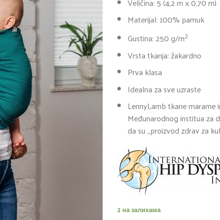
Veličina: 5 (4,2 m x 0,70 m)
Materijal: 100% pamuk
2
Gustina: 250 g/m
Vrsta tkanja: žakardno
Prva klasa
Idealna za sve uzraste
LennyLamb tkane marame i
Međunarodnog institua za d
da su „proizvod zdrav za k
2 на залихама