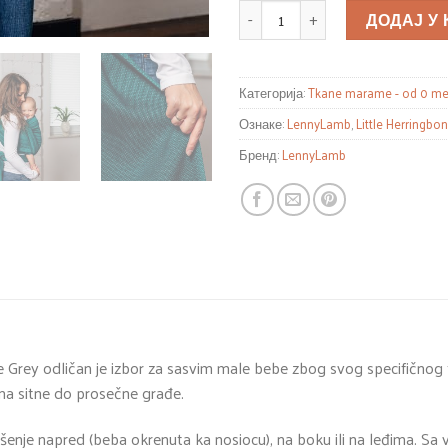
КОЛИЧИНА
ДОДАЈ У
Категорија:
Tkane marame - od 0 me
Ознаке:
LennyLamb
,
Little Herringbo
Бренд:
LennyLamb
Grey odličan je izbor za sasvim male bebe zbog svog specifičnog
a sitne do prosečne građe.
e napred (beba okrenuta ka nosiocu), na boku ili na leđima. Sa ve