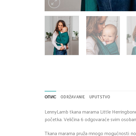
ОПИС
ODRŽAVANJE
UPUTSTVO
LennyLamb tkana marama Little Herringbone 
početka. Veličina 6 odgovaraće svim osobam
Tkana marama pruža mnogo mogućnosti: nošenj