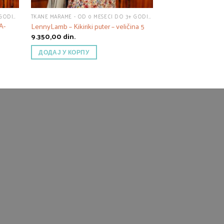
TKANE MARAME - OD 0 MESECI DO 3+ GODINE
TKANE MARAME - OD 0 MESECI DO 3+ GODINE
A-
LennyLamb – Kikiriki puter – veličina 5
LennyLamb – Kikirik
9.350,00
din.
9.950,00
din.
ДОДАЈ У КОРПУ
ПРОЧИТАЈТЕ 