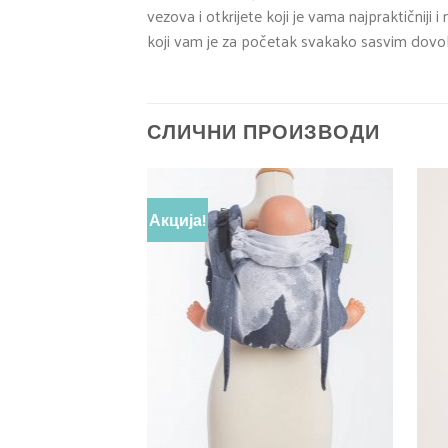
vezova i otkrijete koji je vama najpraktičniji
koji vam je za početak svakako sasvim dovol
СЛИЧНИ ПРОИЗВОДИ
Акција!