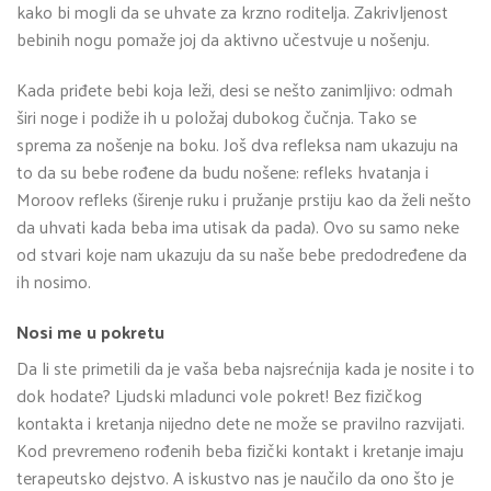
kako bi mogli da se uhvate za krzno roditelja. Zakrivljenost
bebinih nogu pomaže joj da aktivno učestvuje u nošenju.
Kada priđete bebi koja leži, desi se nešto zanimljivo: odmah
širi noge i podiže ih u položaj dubokog čučnja. Tako se
sprema za nošenje na boku. Još dva refleksa nam ukazuju na
to da su bebe rođene da budu nošene: refleks hvatanja i
Moroov refleks (širenje ruku i pružanje prstiju kao da želi nešto
da uhvati kada beba ima utisak da pada). Ovo su samo neke
od stvari koje nam ukazuju da su naše bebe predodređene da
ih nosimo.
Nosi me u pokretu
Da li ste primetili da je vaša beba najsrećnija kada je nosite i to
dok hodate? Ljudski mladunci vole pokret! Bez fizičkog
kontakta i kretanja nijedno dete ne može se pravilno razvijati.
Kod prevremeno rođenih beba fizički kontakt i kretanje imaju
terapeutsko dejstvo. A iskustvo nas je naučilo da ono što je