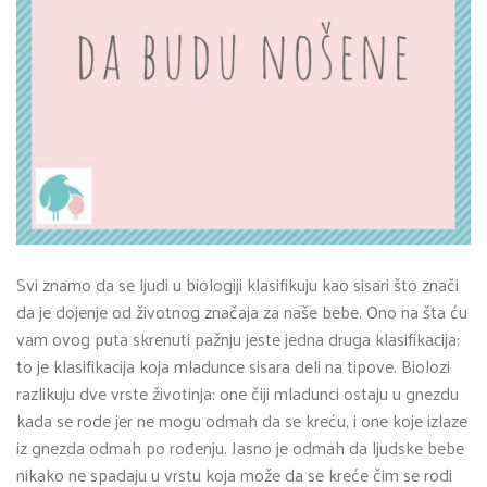
Svi znamo da se ljudi u biologiji klasifikuju kao sisari što znači
da je dojenje od životnog značaja za naše bebe. Ono na šta ću
vam ovog puta skrenuti pažnju jeste jedna druga klasifikacija:
to je klasifikacija koja mladunce sisara deli na tipove. Biolozi
razlikuju dve vrste životinja: one čiji mladunci ostaju u gnezdu
kada se rode jer ne mogu odmah da se kreću, i one koje izlaze
iz gnezda odmah po rođenju. Jasno je odmah da ljudske bebe
nikako ne spadaju u vrstu koja može da se kreće čim se rodi