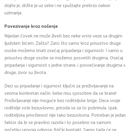
dojite je, držite je uz sebe i ne spuštajte prebrzo nakon
uzimanja.
Povezivanje kroz nošenje
Nijedan čovek ne može živeti bez neke vrste veze sa drugim
ljudskim bićem. Zašto? Zato što samo kroz prisustvo druge
osobe možemo imati osećaj pripadanja i sigurnosti. I samo u
prisustvu druge osobe se možemo posvetiti drugima. Osećaj
pripadanja i sigurnosti s jedne strane, i posvećivanje drugima s
druge, izvor su života.
Deci su pripadanje i sigurnost ključni za preživljavanje na
veoma konkretan način: bebe nisu sposobne da se brane!
Preživljavanje nije moguće bez roditeljske brige. Deca svoje
roditelje vole bezuslovno, priroda se za to pobrinula. Ipak,
roditeljska privrženost nije tako bezuslovna. Potreban je jedan
faktor da bi se pravilno razvila i to posebno na samom
početku razvoja odnosa: fizički kontakt. Samo tada će se