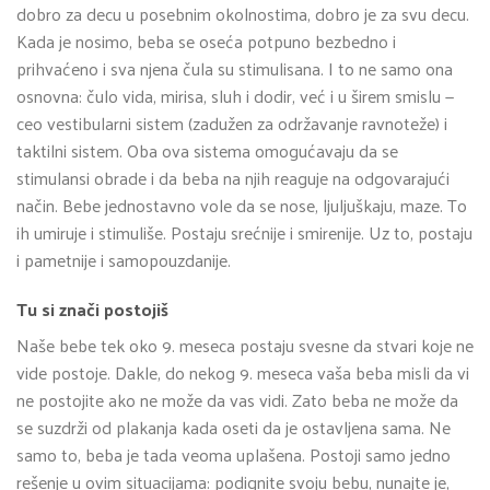
dobro za decu u posebnim okolnostima, dobro je za svu decu.
Kada je nosimo, beba se oseća potpuno bezbedno i
prihvaćeno i sva njena čula su stimulisana. I to ne samo ona
osnovna: čulo vida, mirisa, sluh i dodir, već i u širem smislu —
ceo vestibularni sistem (zadužen za održavanje ravnoteže) i
taktilni sistem. Oba ova sistema omogućavaju da se
stimulansi obrade i da beba na njih reaguje na odgovarajući
način. Bebe jednostavno vole da se nose, ljuljuškaju, maze. To
ih umiruje i stimuliše. Postaju srećnije i smirenije. Uz to, postaju
i pametnije i samopouzdanije.
Tu si znači postojiš
Naše bebe tek oko 9. meseca postaju svesne da stvari koje ne
vide postoje. Dakle, do nekog 9. meseca vaša beba misli da vi
ne postojite ako ne može da vas vidi. Zato beba ne može da
se suzdrži od plakanja kada oseti da je ostavljena sama. Ne
samo to, beba je tada veoma uplašena. Postoji samo jedno
rešenje u ovim situacijama: podignite svoju bebu, nunajte je,