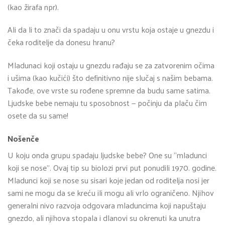
(kao žirafa npr).
Ali da li to znači da spadaju u onu vrstu koja ostaje u gnezdu i
čeka roditelje da donesu hranu?
Mladunaci koji ostaju u gnezdu rađaju se za zatvorenim očima
i ušima (kao kučići) što definitivno nije slučaj s našim bebama.
Takođe, ove vrste su rođene spremne da budu same satima.
Ljudske bebe nemaju tu sposobnost — počinju da plaču čim
osete da su same!
Nošenče
U koju onda grupu spadaju ljudske bebe? One su “mladunci
koji se nose”. Ovaj tip su biolozi prvi put ponudili 1970. godine.
Mladunci koji se nose su sisari koje jedan od roditelja nosi jer
sami ne mogu da se kreću ili mogu ali vrlo ograničeno. Njihov
generalni nivo razvoja odgovara mladuncima koji napuštaju
gnezdo, ali njihova stopala i dlanovi su okrenuti ka unutra