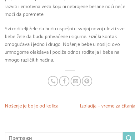
razviti i emotivna veza koju ni nebrojene besane noći neće
moći da poremete.
Svi roditelji žele da budu uspešni u svojoj novoj ulozi i sve
bebe žele da budu prihvaćene i sigurne. Fizički kontak
omogućava i jedno i drugo. Nošenje bebe u nosiljci ovo
umnogome olakšava i podiže odnos roditelja i bebe na
mnogo različitih načina.
Nošenje je bolje od kolica
Izolacija – vreme za čitanja