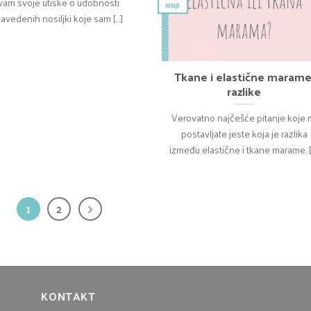
vam svoje utiske o udobnosti
мар
avedenih nosiljki koje sam [...]
Tkane i elastične marame
razlike
Verovatno najčešće pitanje koje 
postavljate jeste koja je razlika
između elastične i tkane marame. [..
1
2
KONTAKT