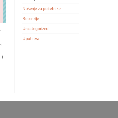
Nošenje za početnike
Recenzije
Uncategorized
:
Uputstva
mi
.]