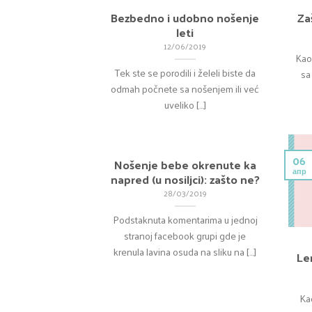
Bezbedno i udobno nošenje
Za
leti
12/06/2019
Kao
Tek ste se porodili i želeli biste da
sa
odmah počnete sa nošenjem ili već
uveliko [...]
06
Nošenje bebe okrenute ka
апр
napred (u nosiljci): zašto ne?
28/03/2019
Podstaknuta komentarima u jednoj
stranoj facebook grupi gde je
krenula lavina osuda na sliku na [...]
Le
Ka