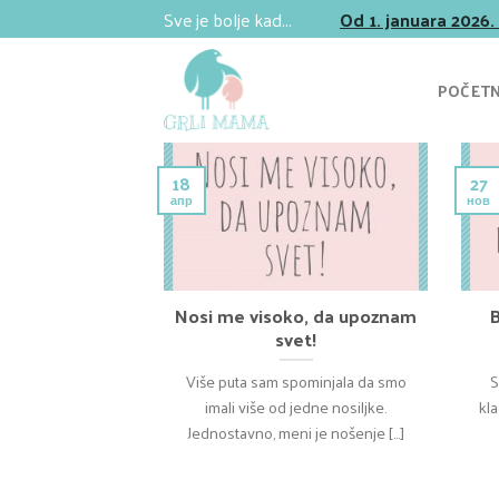
Skip
Sve je bolje kad...
Od 1. januara 2026.
to
content
POČET
18
27
апр
нов
Nosi me visoko, da upoznam
svet!
Više puta sam spominjala da smo
S
imali više od jedne nosiljke.
kla
Jednostavno, meni je nošenje [...]