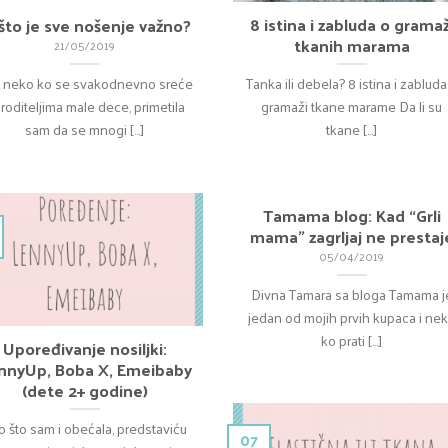
8 istina i zabluda o gramaž
što je sve nošenje važno?
tkanih marama
21/05/2019
 neko ko se svakodnevno sreće
Tanka ili debela? 8 istina i zabluda
 roditeljima male dece, primetila
gramaži tkane marame Da li su
sam da se mnogi [...]
tkane [...]
Tamama blog: Kad “Grli
mama” zagrljaj ne prestaj
05/04/2019
Divna Tamara sa bloga Tamama j
jedan od mojih prvih kupaca i ne
ko prati [...]
Upoređivanje nosiljki:
nnyUp, Boba X, Emeibaby
(dete 2+ godine)
o što sam i obećala, predstaviću
07