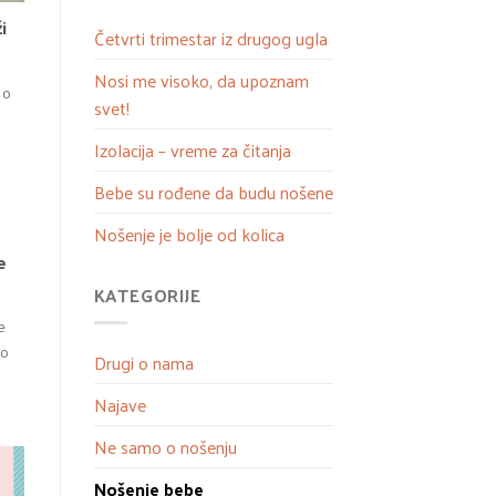
i
Četvrti trimestar iz drugog ugla
Nosi me visoko, da upoznam
 o
svet!
Izolacija – vreme za čitanja
Bebe su rođene da budu nošene
Nošenje je bolje od kolica
e
KATEGORIJE
e
ko
Drugi o nama
Najave
Ne samo o nošenju
Nošenje bebe