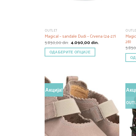
OUTLET
OUTL
Magic
Magical – sandale Dudi – Crvena (24-27)
28)
Оригинална
Тренутна
5.850,00
din.
4.090,00
din.
цена
цена
5.85
је
је:
ОДАБЕРИТЕ ОПЦИЈЕ
била:
4.090,00 din..
ОД
5.850,00 din..
Акција!
Акци
OUTL