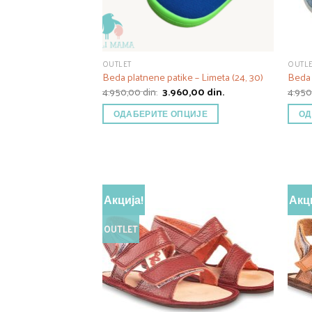
OUTLET
OUTL
Beda platnene patike – Limeta (24, 30)
Beda 
Оригинална
Тренутна
4.950,00
din.
3.960,00
din.
4.95
цена
цена
је
је:
ОДАБЕРИТЕ ОПЦИЈЕ
ОД
била:
3.960,00 din..
4.950,00 din..
Акција!
Акци
OUTLET