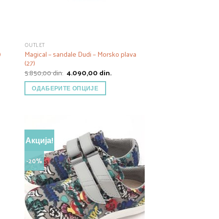
OUTLET
Magical – sandale Dudi – Morsko plava
)
(27)
тна
Оригинална
Тренутна
5.850,00
din.
4.090,00
din.
цена
цена
00 din..
је
је:
ОДАБЕРИТЕ ОПЦИЈЕ
била:
4.090,00 din..
5.850,00 din..
Акција!
-20%