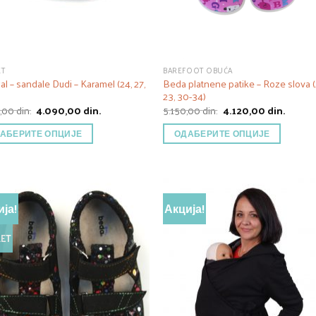
ET
BAREFOOT OBUĆA
al – sandale Dudi – Karamel (24, 27,
Beda platnene patike – Roze slova (
23, 30-34)
Оригинална
Тренутна
Оригинална
Трену
0,00
din.
4.090,00
din.
5.150,00
din.
4.120,00
din.
цена
цена
цена
цена
је
је:
је
је:
АБЕРИТЕ ОПЦИЈЕ
ОДАБЕРИТЕ ОПЦИЈЕ
била:
4.090,00 din..
била:
4.120,00
5.850,00 din..
5.150,00 din..
ја!
Акција!
ET