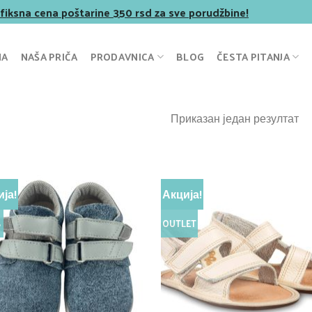
 fiksna cena poštarine 350 rsd za sve porudžbine!
NA
NAŠA PRIČA
PRODAVNICA
BLOG
ČESTA PITANJA
Приказан један резултат
ја!
Акција!
%
OUTLET