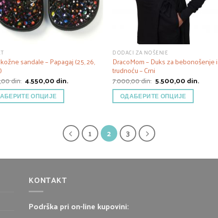
ET
DODACI ZA NOŠENJE
kožne sandale – Papagaj (25, 26,
DracoMom – Duks za bebonošenje i
)
trudnoću – Crni
Оригинална
Тренутна
Оригинална
Трену
0,00
din.
4.550,00
din.
7.000,00
din.
5.500,00
din.
цена
цена
цена
цена
је
је:
је
је:
АБЕРИТЕ ОПЦИЈЕ
ОДАБЕРИТЕ ОПЦИЈЕ
била:
4.550,00 din..
била:
5.500,
6.450,00 din..
7.000,00 din..
1
2
3
KONTAKT
Podrška pri on-line kupovini: