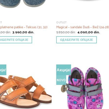
ET
OUTLET
platnene patike – Teksas (31, 32)
Magical – sandale Dudi – Bež (24-28
Оригинална
Тренутна
Оригинална
Трену
0,00
din.
3.960,00
din.
5.850,00
din.
4.090,00
din.
цена
цена
цена
цена
је
је:
је
је:
АБЕРИТЕ ОПЦИЈЕ
ОДАБЕРИТЕ ОПЦИЈЕ
била:
3.960,00 din..
била:
4.090,
4.950,00 din..
5.850,00 din..
ја!
Акција!
NOVO