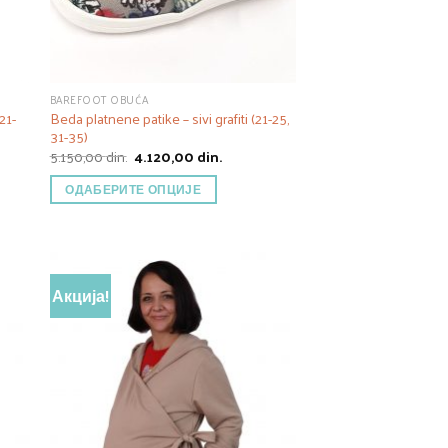
BAREFOOT OBUĆA
21-
Beda platnene patike – sivi grafiti (21-25,
31-35)
тна
Оригинална
Тренутна
5.150,00
din.
4.120,00
din.
цена
цена
је
је:
ОДАБЕРИТЕ ОПЦИЈЕ
 din..
била:
4.120,00 din..
5.150,00 din..
Акција!