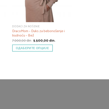
DODACI ZA NOŠENJE
DracoMom – Duks za bebonošenje i
trudnoću – Bež
тна
Оригинална
Тренутна
7.000,00
din.
5.500,00
din.
цена
цена
је
је:
ОДАБЕРИТЕ ОПЦИЈЕ
00 din..
била:
5.500,00 din..
7.000,00 din..