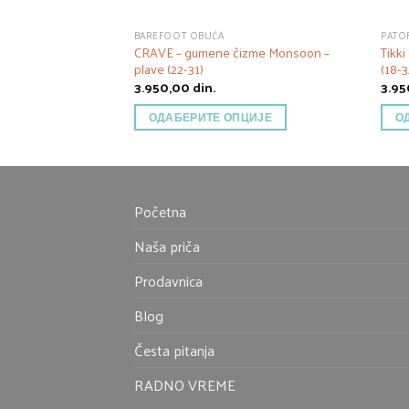
BAREFOOT OBUĆA
PATO
CRAVE – gumene čizme Monsoon –
Tikki
plave (22-31)
(18-3
3.950,00
din.
3.9
ОДАБЕРИТЕ ОПЦИЈЕ
О
Početna
Naša priča
Prodavnica
Blog
Česta pitanja
RADNO VREME