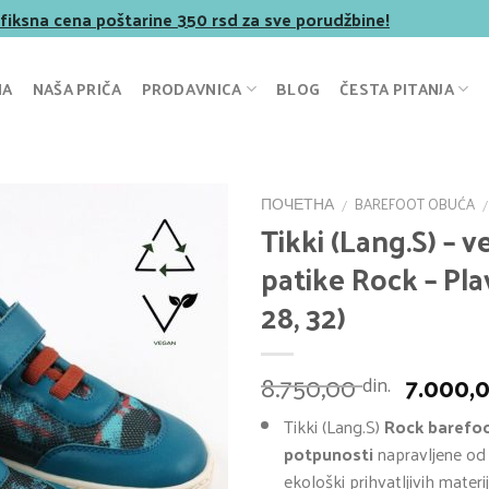
 fiksna cena poštarine 350 rsd za sve porudžbine!
NA
NAŠA PRIČA
PRODAVNICA
BLOG
ČESTA PITANJA
ПОЧЕТНА
BAREFOOT OBUĆA
/
/
Tikki (Lang.S) – 
patike Rock – Pla
28, 32)
Ориги
8.750,00
7.000,
din.
цена
Tikki (Lang.S)
Rock
barefo
је
potpunosti
napravljene od
била:
ekološki prihvatljivih materij