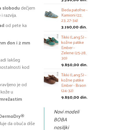
0 din..
ža slobodu
dečjem
Beda patofne -
i razvija.
Kamioni (22,
23, 27-34)
pad
od pete ka
3.190,00
din.
Tikki (Lang.S) -
mm đon i 2 mm
kožne patike
Ember -
Zelene (25-28,
30)
adi lakšeg
9.850,00
din.
mostalnosti kod
Tikki (Lang.S) -
kožne patike
avljeno je od
Ember - Braon
(24-32)
kože u
9.850,00
din.
 mrežastim
Novi modeli
e DermoDry®
BOBA
uje da obuća diše
nosiljki