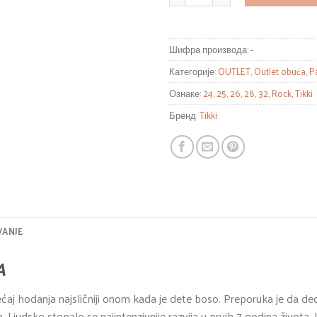
Шифра производа:
-
Категорије:
OUTLET
,
Outlet obuća
,
P
Ознаке:
24
,
25
,
26
,
28
,
32
,
Rock
,
Tikki
Бренд:
Tikki
VANJE
A
ćaj hodanja najsličniji onom kada je dete boso. Preporuka je da d
 Ljudsko stopalo se najintenzivnije razvija u prvih 7 godina života