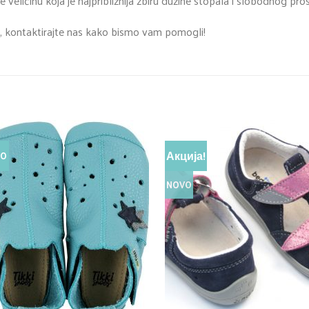
e veličinu koja je najpribližnija zbiru dužine stopala i slobodnog pro
, kontaktirajte nas kako bismo vam pomogli!
Акција!
VO
NOVO