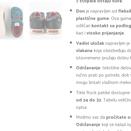
a
stopala ostaju suva
.
Đon
je napravljen od
fleksi
plastične gume
. Ova gum
odličan
kontakt sa podlo
kao i
visoko prijanjanje
.
Vadivi uložak
napravljen je
vlakana
koja obezbeđuju da
istovremeno pružaju dobru t
Održavanje
: tekstilne delo
ručno prati po potrebi, dok 
mogu brisati vlažnom mek
Tikki Rock patike dostupne
od 24 do 32
. Tabelu veliči
opisa.
Molimo vas da
pročitate o
Održavanje
koji se nalazi i