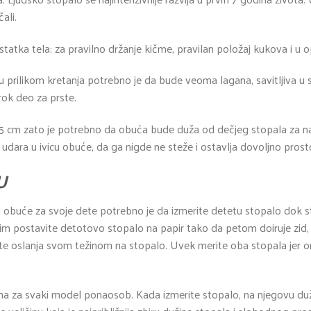
ali.
tatka tela: za pravilno držanje kičme, pravilan položaj kukova i u o
prilikom kretanja potrebno je da bude veoma lagana, savitljiva u
rok deo za prste.
 cm zato je potrebno da obuća bude duža od dečjeg stopala za najm
dara u ivicu obuće, da ga nigde ne steže i ostavlja dovoljno prosto
U
inu obuće za svoje dete potrebno je da izmerite detetu stopalo dok st
atim postavite detotovo stopalo na papir tako da petom doiruje zid, 
e oslanja svom težinom na stopalo. Uvek merite oba stopala jer on
na za svaki model ponaosob. Kada izmerite stopalo, na njegovu duži