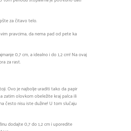
pšte za čitavo telo.
 svim pravcima, da nema pad od pete ka
anje 0,7 cm, a idealno i do 1,2 cm! Na ovaj
ra za rast.
oji. Ovo je najbolje uraditi tako da papir
a zatim olovkom obeležite kraj palca ili
a često nisu iste dužine! U tom slučaju
nu dodajte 0,7 do 1,2 cm i uporedite