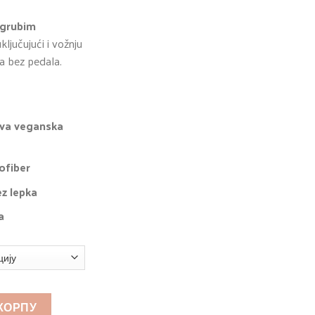
 grubim
uključujući i vožnju
la bez pedala.
jiva veganska
ofiber
ez
lepka
a
 КОРПУ