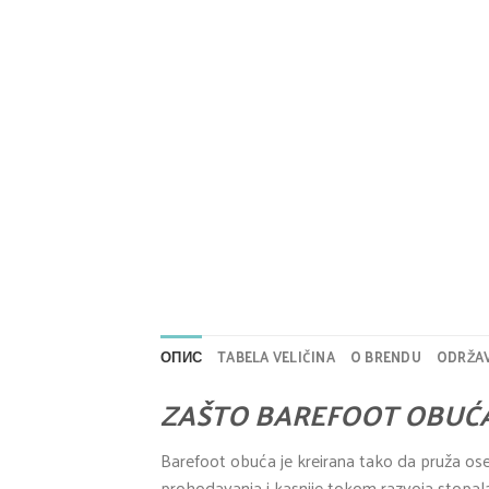
ОПИС
TABELA VELIČINA
O BRENDU
ODRŽA
ZAŠTO BAREFOOT OBUĆ
Barefoot obuća je kreirana tako da pruža ose
prohodavanja i kasnije tokom razvoja stopala.