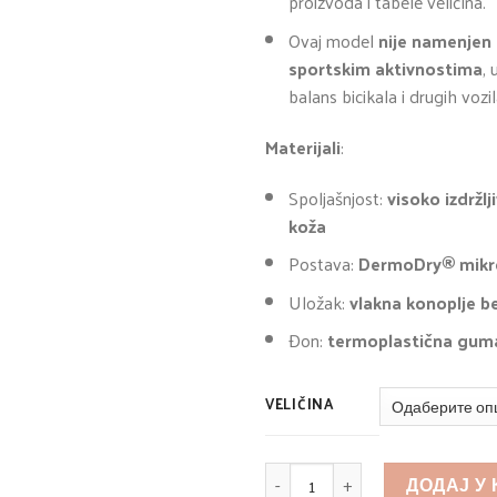
proizvoda i tabele veličina.
Ovaj model
nije namenjen
sportskim aktivnostima
, 
balans bicikala i drugih vozi
Materijali
:
Spoljašnjost:
visoko izdržl
koža
Postava:
DermoDry® mikr
Uložak:
vlakna
konoplje
b
Đon:
termoplastična
gum
VELIČINA
КОЛИЧИНА
ДОДАЈ У