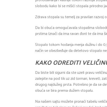
slobodu kako bi se mišići stopala prirodno jač
Zdrava stopala su temelj za pravilan razvoj os
Da bi obuća omogućavala stopalima slobodu 
prstima (znači da ima ravan đon) te da ima ši
Stopalo tokom hodanja menja dužinu i do 0,5
način se obezbeđuje da detetovo stopalo ne u
KAKO ODREDITI VELIČIN
Da biste bili sigurni da ste uzeli pravu velič
zalepite na pod tik uz zid (orman, krevet), z
drugog najdužeg prsta. Potrebno je da se det
obuća se bira prema dužem stopalu.
Na našem sajtu možete pronaći tabelu veliči