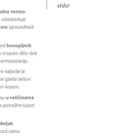
stižu!
bilne termo-
a obezbeđuje
gom
(groundfeel)
 od
konopljinih
 stopalo diše dok
ermoizolaciju.
ve najbolje je
se glatki delovi
om krpom.
 su
u veličinama
na potražite ispod
deljak
spod opisa