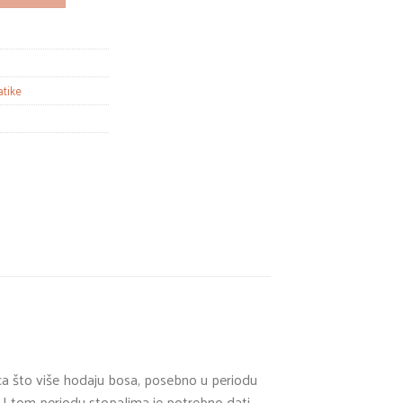
atike
eca što više hodaju bosa, posebno u periodu
. U tom periodu stopalima je potrebno dati