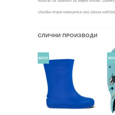
rezultat sa tabelom za željeni model. Izaberit
Ukoliko imate nedoumice oko izbora veličine
СЛИЧНИ ПРОИЗВОДИ
NOVO
NO