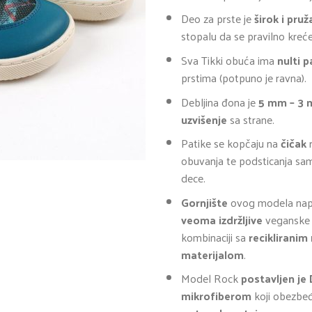
8.750,0
Deo za prste je
širok i pru
stopalu da se pravilno kreće 
Sva Tikki obuća ima
nulti 
prstima (potpuno je ravna).
Debljina đona je
5 mm – 3 
uzvišenje
sa strane.
Patike se kopčaju na
čičak
r
obuvanja te podsticanja sa
dece.
Gornjište
ovog modela napr
veoma izdržljive
veganske 
kombinaciji sa
recikliranim
materijalom
.
Model Rock
postavljen j
mikrofiberom
koji obezbeđ