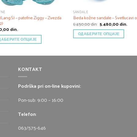
FNE
SANDALE
 (Lang.S) – patofne Ziggy – Zvezda
Beda kožne sandale – Svetlucavi 
2)
Оригинална
Трен
6.450,00
din.
5.480,00
din.
цена
цена
50,00
din.
је
је:
ОДАБЕРИТЕ ОПЦИЈЕ
била:
5.480
ДАБЕРИТЕ ОПЦИЈЕ
6.450,00 din..
KONTAKT
Podrška pri on-line kupovini:
Pon-sub: 9:00 – 16:00
Telefon
:
063/575-646