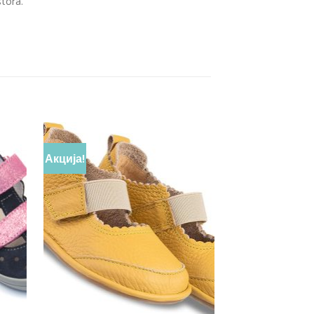
stora.
Акција!