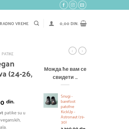
RADNO VREME
0,00
DIN.
PATIKE
vegan
Можда ће вам се
va (24-26,
свидети …
Snugi -
нална
Тренутна
00
din.
barefoot
цена
patofne
KickUp -
ot
patike su u
је:
Astronaut (19-
 veganskih,
7.000,00 din..
30)
ala.
3.390,00
din.