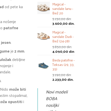
Magical -
је
је:
pad
od pete ka
sandale Janu -
била:
2.233,00 din..
Bež 20
3.190,00 din..
5.150,00
din.
a nošenje
Оригинална
Тренутна
3.600,00
din.
kao
patofne
цена
цена
Magical -
је
је:
sandale Dudi -
била:
3.600,00 din..
Bež (24-28)
5.150,00 din..
 jesen
.
5.850,00
din.
 gume
je
2 mm
.
Оригинална
4.090,00
din.
цена
Тренутна
 uložak
debljine
Beda patofne -
је
цена
Teksas (29, 33,
била:
је:
ojenje i
35)
5.850,00 din..
4.090,00 din..
andale.
3.190,00
din.
Оригинална
Тренутна
2.233,00
din.
k
.
цена
цена
је
је:
 Nido
može biti
Novi modeli
била:
2.233,00 din..
stim stopalima),
BOBA
3.190,00 din..
koža opustiti
i
nosiljki