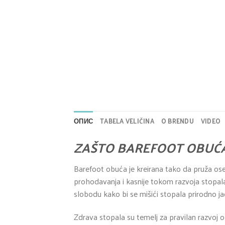
ОПИС
TABELA VELIČINA
O BRENDU
VIDEO
ZAŠTO BAREFOOT OBUĆ
Barefoot obuća je kreirana tako da pruža ose
prohodavanja i kasnije tokom razvoja stopala.
slobodu kako bi se mišići stopala prirodno jač
Zdrava stopala su temelj za pravilan razvoj os