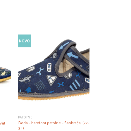
NOVO
PATOFNE
PATOFNE
Beda – barefoot patofne – Saobraćaj (22-
Beda – barefoot pa
vet
34)
(22-35)