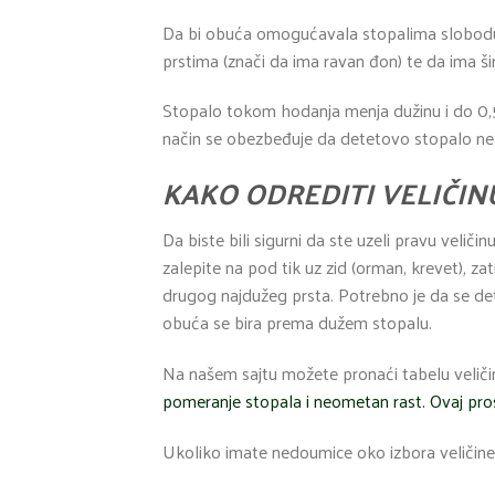
Da bi obuća omogućavala stopalima slobodu 
prstima (znači da ima ravan đon) te da ima ši
Stopalo tokom hodanja menja dužinu i do 0,5
način se obezbeđuje da detetovo stopalo ne u
KAKO ODREDITI VELIČIN
Da biste bili sigurni da ste uzeli pravu velič
zalepite na pod tik uz zid (orman, krevet), z
drugog najdužeg prsta. Potrebno je da se det
obuća se bira prema dužem stopalu.
Na našem sajtu možete pronaći tabelu velič
pomeranje stopala i neometan rast. Ovaj pros
Ukoliko imate nedoumice oko izbora veličine