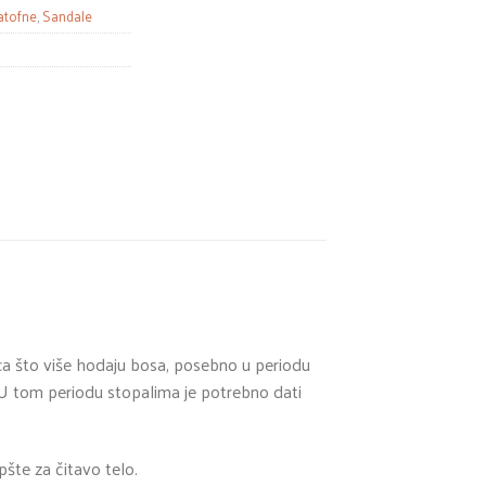
atofne
,
Sandale
eca što više hodaju bosa, posebno u periodu
. U tom periodu stopalima je potrebno dati
pšte za čitavo telo.