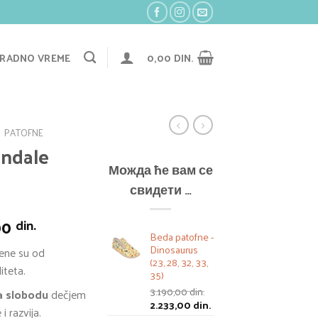
RADNO VREME
0,00
DIN.
PATOFNE
andale
Можда ће вам се
свидети …
нална
Тренутна
00
din.
Beda patofne -
цена
Dinosaurus
jene su od
је:
(23, 28, 32, 33,
iteta.
3.390,00 din..
35)
0 din..
3.190,00
din.
ža slobodu
dečjem
Оригинална
Тренутна
2.233,00
din.
i razvija.
цена
цена