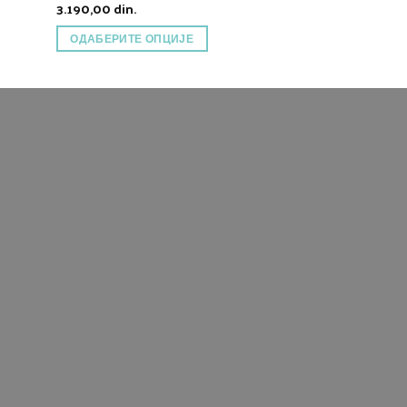
3.190,00
din.
3.190,00
din.
ОДАБЕРИТЕ ОПЦИЈЕ
ОДАБЕРИТЕ О