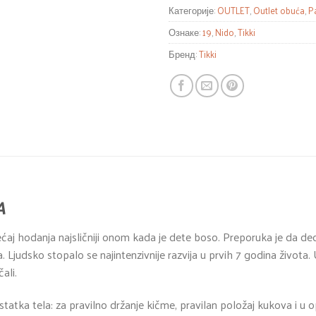
Категорије:
OUTLET
,
Outlet obuća
,
P
Ознаке:
19
,
Nido
,
Tikki
Бренд:
Tikki
A
ćaj hodanja najsličniji onom kada je dete boso. Preporuka je da d
 Ljudsko stopalo se najintenzivnije razvija u prvih 7 godina života
ali.
tatka tela: za pravilno držanje kičme, pravilan položaj kukova i u o