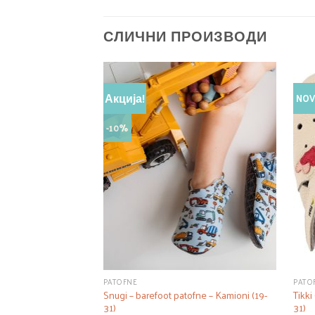
СЛИЧНИ ПРОИЗВОДИ
Акција!
NO
-10%
PATOFNE
PATO
Snugi – barefoot patofne – Kamioni (19-
Tikki
31)
31)