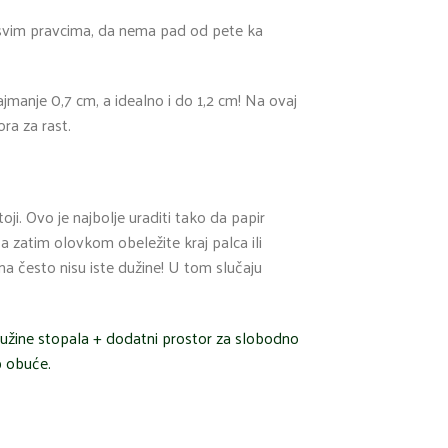
 svim pravcima, da nema pad od pete ka
anje 0,7 cm, a idealno i do 1,2 cm! Na ovaj
ra za rast.
oji. Ovo je najbolje uraditi tako da papir
a zatim olovkom obeležite kraj palca ili
a često nisu iste dužine! U tom slučaju
dužine stopala + dodatni prostor za slobodno
p obuće.