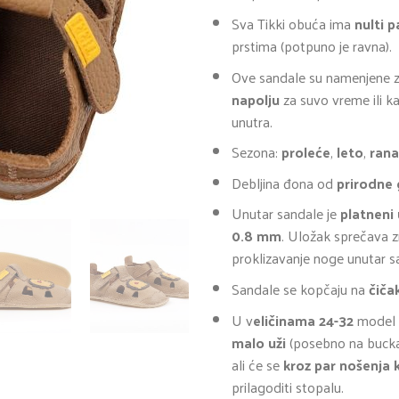
Sva Tikki obuća ima
nulti 
prstima (potpuno je ravna).
Ove sandale su namenjene z
napolju
za suvo vreme ili 
unutra.
Sezona:
proleće
,
leto
,
rana
Debljina đona od
prirodne
Unutar sandale je
platneni
0.8 mm
. Uložak sprečava zn
proklizavanje noge unutar s
Sandale se kopčaju na
čiča
U v
eličinama 24-32
model
malo uži
(posebno na bucka
ali će se
kroz par nošenja 
prilagoditi stopalu.