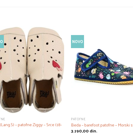
VO
NOVO
FNE
PATOFNE
 (Lang.S) – patofne Ziggy – Srce (18-
Beda – barefoot patofne – Morski s
3.190,00
din.