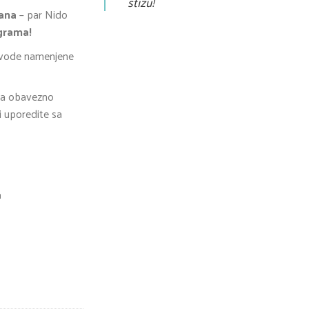
stižu!
ana
– par Nido
grama!
izvode namenjene
nja obavezno
i uporedite sa
a