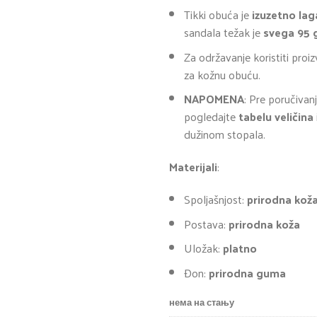
Tikki obuća je
izuzetno lag
sandala težak je
svega 95 
Za održavanje koristiti pro
za kožnu obuću.
NAPOMENA
: Pre poručiva
pogledajte
tabelu veličina
dužinom stopala.
Materijali
:
Spoljašnjost:
prirodna
kož
Postava:
prirodna
koža
Uložak:
platno
Đon:
prirodna
guma
нема на стању