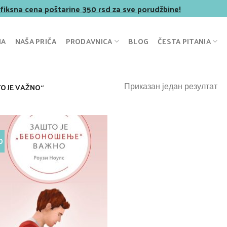
 fiksna cena poštarine 350 rsd za sve porudžbine!
NA
NAŠA PRIČA
PRODAVNICA
BLOG
ČESTA PITANJA
Приказан један резултат
 JE VAŽNO“
O