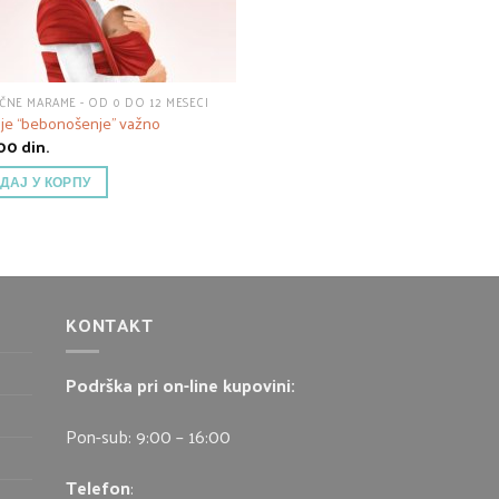
IČNE MARAME - OD 0 DO 12 MESECI
 je “bebonošenje” važno
,00
din.
ДАЈ У КОРПУ
KONTAKT
Podrška pri on-line kupovini:
Pon-sub: 9:00 – 16:00
Telefon
: