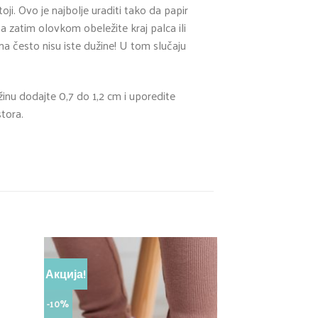
oji. Ovo je najbolje uraditi tako da papir
a zatim olovkom obeležite kraj palca ili
a često nisu iste dužine! U tom slučaju
nu dodajte 0,7 do 1,2 cm i uporedite
stora.
Акција!
Акција!
-10%