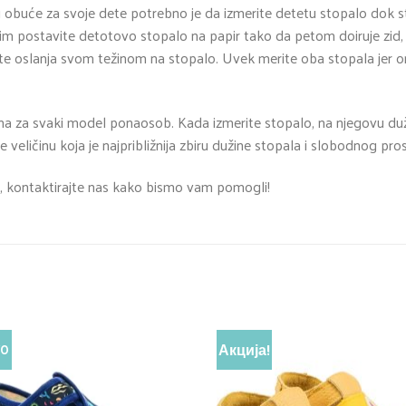
inu obuće za svoje dete potrebno je da izmerite detetu stopalo dok st
atim postavite detotovo stopalo na papir tako da petom doiruje zid, 
e oslanja svom težinom na stopalo. Uvek merite oba stopala jer on
na za svaki model ponaosob. Kada izmerite stopalo, na njegovu duži
e veličinu koja je najpribližnija zbiru dužine stopala i slobodnog pro
, kontaktirajte nas kako bismo vam pomogli!
Акција!
VO