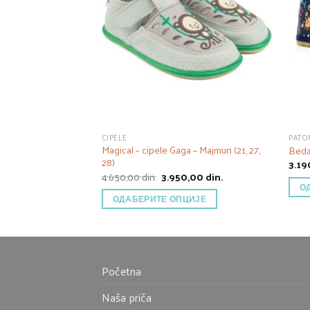
CIPELE
PATO
Magical – cipele Gaga – Majmun (21, 27,
Beda 
28)
3.1
Оригинална
Тренутна
4.650,00
din.
3.950,00
din.
цена
цена
О
је
је:
ОДАБЕРИТЕ ОПЦИЈЕ
била:
3.950,00 din..
4.650,00 din..
Početna
Naša priča