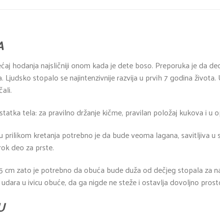
A
ćaj hodanja najsličniji onom kada je dete boso. Preporuka je da d
 Ljudsko stopalo se najintenzivnije razvija u prvih 7 godina života
ali.
tatka tela: za pravilno držanje kičme, pravilan položaj kukova i u o
prilikom kretanja potrebno je da bude veoma lagana, savitljiva u
rok deo za prste.
 cm zato je potrebno da obuća bude duža od dečjeg stopala za najm
dara u ivicu obuće, da ga nigde ne steže i ostavlja dovoljno prosto
U