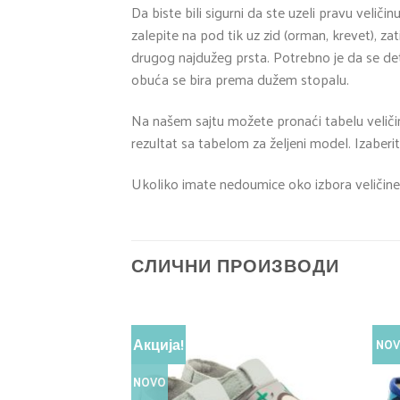
Da biste bili sigurni da ste uzeli pravu velič
zalepite na pod tik uz zid (orman, krevet), z
drugog najdužeg prsta. Potrebno je da se det
obuća se bira prema dužem stopalu.
Na našem sajtu možete pronaći tabelu veliči
rezultat sa tabelom za željeni model. Izaberit
Ukoliko imate nedoumice oko izbora veličine
СЛИЧНИ ПРОИЗВОДИ
Акција!
NO
NOVO