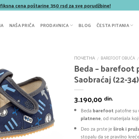
 fiksna cena poštarine 350 rsd za sve porudžbine!
NA
NAŠA PRIČA
PRODAVNICA
BLOG
ČESTA PITANJA
ПОЧЕТНА
BAREFOOT OBUĆA
/
/
Beda – barefoot 
Saobraćaj (22-34)
3.190,00
din.
Beda
barefoot
patofne su
platnene
, od materijala koji
Deo za prste je
širok i pru
stopalu da se pravilno kreće 