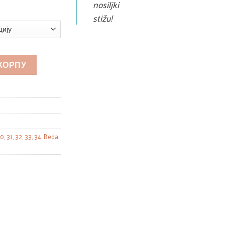
nosiljki
stižu!
 КОРПУ
30
,
31
,
32
,
33
,
34
,
Beda
,