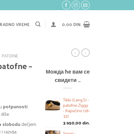
RADNO VREME
0,00
DIN.
PATOFNE
patofne –
Можда ће вам се
свидети …
Tikki (Lang.S) -
patofne Ziggy
 u
potpunosti
- Kapućino (18-
 diše.
32)
3.950,00
din.
ža slobodu
dečjem
i razvija.
Snugi -