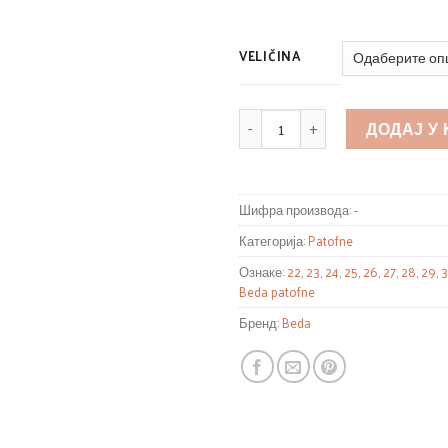
VELIČINA
КОЛИЧИНА
ДОДАЈ У
Шифра производа:
-
Категорија:
Patofne
Ознаке:
22
,
23
,
24
,
25
,
26
,
27
,
28
,
29
,
Beda patofne
Бренд:
Beda