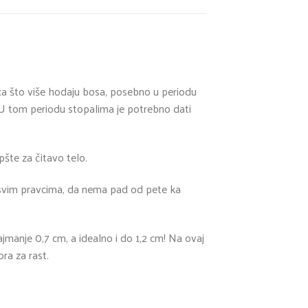
eca što više hodaju bosa, posebno u periodu
. U tom periodu stopalima je potrebno dati
pšte za čitavo telo.
 svim pravcima, da nema pad od pete ka
anje 0,7 cm, a idealno i do 1,2 cm! Na ovaj
ra za rast.