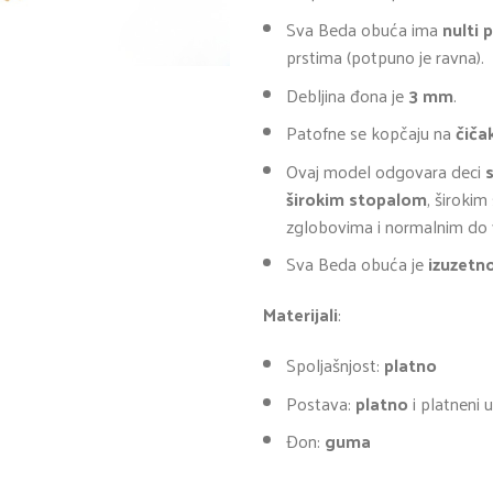
Sva Beda obuća ima
nulti 
prstima (potpuno je ravna).
Debljina đona je
3 mm
.
Patofne se kopčaju na
čiča
Ovaj model odgovara deci
širokim stopalom
, široki
zglobovima i normalnim do 
Sva Beda obuća je
izuzetn
Materijali
:
Spoljašnjost:
platno
Postava:
platno
i platneni 
Đon:
guma