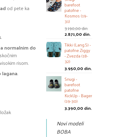
barefoot
pad
od pete ka
patofne -
Kosmos (19-
31)
3.190,00
din.
Оригинална
Тренутна
2.871,00
din.
k
.
цена
цена
Tikki (Lang.S) -
је
је:
sa normalnim do
patofne Ziggy
била:
2.871,00 din..
m skočnim
- Zvezda (18-
3.190,00 din..
32)
visokim risom.
3.950,00
din.
o lagana
.
Snugi -
barefoot
patofne
KickUp - Bager
(19-30)
3.390,00
din.
uložak
Novi modeli
BOBA