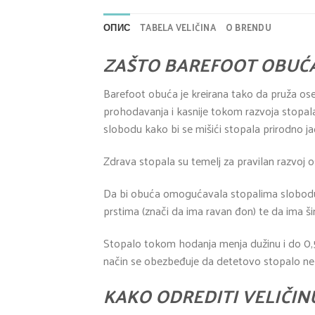
ОПИС
TABELA VELIČINA
O BRENDU
ZAŠTO BAREFOOT OBUĆ
Barefoot obuća je kreirana tako da pruža ose
prohodavanja i kasnije tokom razvoja stopala.
slobodu kako bi se mišići stopala prirodno jač
Zdrava stopala su temelj za pravilan razvoj os
Da bi obuća omogućavala stopalima slobodu 
prstima (znači da ima ravan đon) te da ima ši
Stopalo tokom hodanja menja dužinu i do 0,5
način se obezbeđuje da detetovo stopalo ne u
KAKO ODREDITI VELIČIN