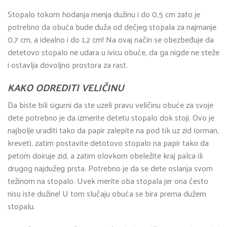
Stopalo tokom hodanja menja dužinu i do 0,5 cm zato je
potrebno da obuća bude duža od dečjeg stopala za najmanje
0,7 cm, a idealno i do 1,2 cm! Na ovaj način se obezbeđuje da
detetovo stopalo ne udara u ivicu obuće, da ga nigde ne steže
i ostavlja dovoljno prostora za rast.
KAKO ODREDITI VELIČINU
Da biste bili sigurni da ste uzeli pravu veličinu obuće za svoje
dete potrebno je da izmerite detetu stopalo dok stoji. Ovo je
najbolje uraditi tako da papir zalepite na pod tik uz zid (orman,
krevet), zatim postavite detotovo stopalo na papir tako da
petom doiruje zid, a zatim olovkom obeležite kraj palca ili
drugog najdužeg prsta. Potrebno je da se dete oslanja svom
težinom na stopalo. Uvek merite oba stopala jer ona često
nisu iste dužine! U tom slučaju obuća se bira prema dužem
stopalu.