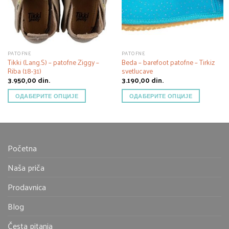
PATOFNE
PATOFNE
Tikki (Lang.S) – patofne Ziggy –
Beda – barefoot patofne – Tirkiz
Riba (18-31)
svetlucave
3.950,00
din.
3.190,00
din.
ОДАБЕРИТЕ ОПЦИЈЕ
ОДАБЕРИТЕ ОПЦИЈЕ
Početna
Naša priča
Prodavnica
Blog
Česta pitanja