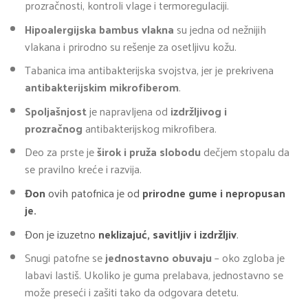
prozračnosti, kontroli vlage i termoregulaciji.
Hipoalergijska bambus vlakna
su jedna od nežnijih
vlakana i prirodno su rešenje za osetljivu kožu.
Tabanica ima antibakterijska svojstva, jer je prekrivena
antibakterijskim mikrofiberom
.
Spoljašnjost
je napravljena od
izdržljivog i
prozračnog
antibakterijskog mikrofibera.
Deo za prste je
širok i pruža slobodu
dečjem stopalu da
se pravilno kreće i razvija.
Đon
ovih patofnica je od
prirodne gume i
nepropusan
je.
Đon je izuzetno
neklizajuć, savitljiv i izdržljiv
.
Snugi patofne se
jednostavno obuvaju
– oko zgloba je
labavi lastiš. Ukoliko je guma prelabava, jednostavno se
može preseći i zašiti tako da odgovara detetu.