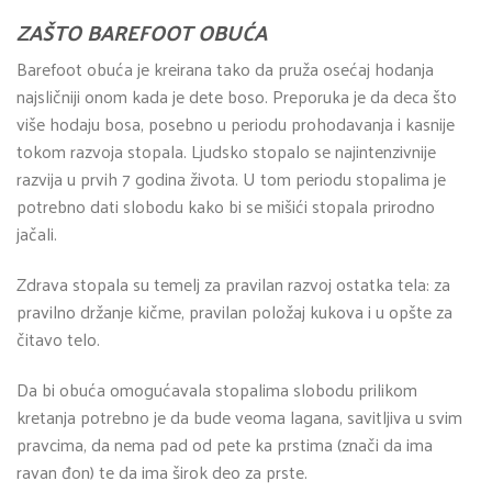
ZAŠTO BAREFOOT OBUĆA
Barefoot obuća je kreirana tako da pruža osećaj hodanja
najsličniji onom kada je dete boso. Preporuka je da deca što
više hodaju bosa, posebno u periodu prohodavanja i kasnije
tokom razvoja stopala. Ljudsko stopalo se najintenzivnije
razvija u prvih 7 godina života. U tom periodu stopalima je
potrebno dati slobodu kako bi se mišići stopala prirodno
jačali.
Zdrava stopala su temelj za pravilan razvoj ostatka tela: za
pravilno držanje kičme, pravilan položaj kukova i u opšte za
čitavo telo.
Da bi obuća omogućavala stopalima slobodu prilikom
kretanja potrebno je da bude veoma lagana, savitljiva u svim
pravcima, da nema pad od pete ka prstima (znači da ima
ravan đon) te da ima širok deo za prste.