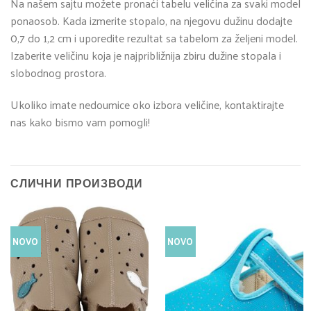
Na našem sajtu možete pronaći tabelu veličina za svaki model
ponaosob. Kada izmerite stopalo, na njegovu dužinu dodajte
0,7 do 1,2 cm i uporedite rezultat sa tabelom za željeni model.
Izaberite veličinu koja je najpribližnija zbiru dužine stopala i
slobodnog prostora.
Ukoliko imate nedoumice oko izbora veličine, kontaktirajte
nas kako bismo vam pomogli!
СЛИЧНИ ПРОИЗВОДИ
NOVO
NOVO