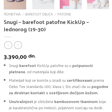
ПОЧЕТНА
BAREFOOT OBUĆA
PATOFNE
/
/
Snugi – barefoot patofne KickUp –
Jednorog (19-30)
3.390,00
din.
Snugi
barefoot
KickUp patofne su u
potpunosti
platnene
, od materijala koji diše.
Materijali koji se koriste u izradi su
sertifikovaani
prema
Oeko Tex standardu 100, klasa 1, što znači da su
pogodne
za direktan kontakt s osetljivom dečijom kožom.
Unutrašnjost
je obložena
bambusovom tkaninom
koja
je karakteristična po mekoći, prijatnom osećaju na dodir,