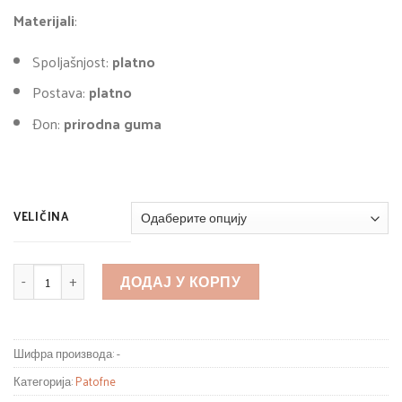
Materijali
:
Spoljašnjost:
platno
Postava:
platno
Đon:
prirodna guma
VELIČINA
КОЛИЧИНА
ДОДАЈ У КОРПУ
Шифра производа:
-
Категорија:
Patofne