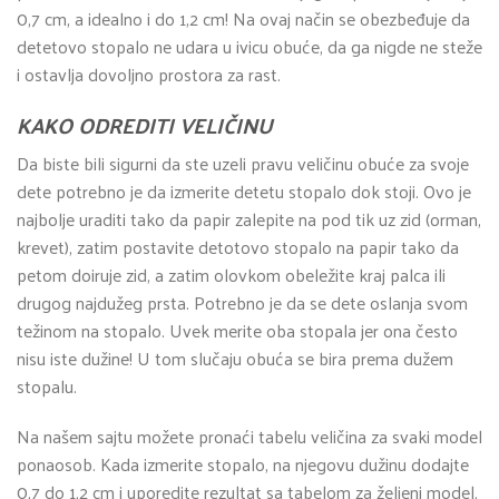
0,7 cm, a idealno i do 1,2 cm! Na ovaj način se obezbeđuje da
detetovo stopalo ne udara u ivicu obuće, da ga nigde ne steže
i ostavlja dovoljno prostora za rast.
KAKO ODREDITI VELIČINU
Da biste bili sigurni da ste uzeli pravu veličinu obuće za svoje
dete potrebno je da izmerite detetu stopalo dok stoji. Ovo je
najbolje uraditi tako da papir zalepite na pod tik uz zid (orman,
krevet), zatim postavite detotovo stopalo na papir tako da
petom doiruje zid, a zatim olovkom obeležite kraj palca ili
drugog najdužeg prsta. Potrebno je da se dete oslanja svom
težinom na stopalo. Uvek merite oba stopala jer ona često
nisu iste dužine! U tom slučaju obuća se bira prema dužem
stopalu.
Na našem sajtu možete pronaći tabelu veličina za svaki model
ponaosob. Kada izmerite stopalo, na njegovu dužinu dodajte
0,7 do 1,2 cm i uporedite rezultat sa tabelom za željeni model.