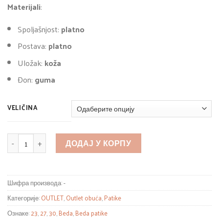
Materijali
:
Spoljašnjost:
platno
Postava:
platno
Uložak:
koža
Đon:
guma
VELIČINA
КОЛИЧИНА
ДОДАЈ У КОРПУ
Шифра производа:
-
Категорије:
OUTLET
,
Outlet obuća
,
Patike
Ознаке:
23
,
27
,
30
,
Beda
,
Beda patike