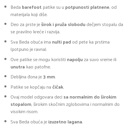
цена
цена
Beda
barefoot
patike su u
potpunosti platnene
, od
је
је:
materijala koji diše.
била:
3.960,00 din..
4.950,00 din..
Deo za prste je
širok i pruža slobodu
dečjem stopalu da
se pravilno kreće i razvija.
Sva Beda obuća ima
nulti pad
od pete ka prstima
(potpuno je ravna).
Ove patike se mogu koristiti
napolju
za suvo vreme ili
unutra
kao patofne.
Debljina đona je
3 mm
.
Patike se kopčaju na
čičak
.
Ovaj model odgovara deci
sa normalnim do širokim
stopalom
, širokim skočnim zglobovima i normalnim do
visokim risom.
Sva Beda obuća je
izuzetno lagana
.