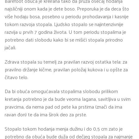
Barefoot obuća je kreirana tako da pruža osećaj hodanja
najsličniji onom kada je dete boso. Preporuka je da deca što
više hodaju bosa, posebno u periodu prohodavanja i kasnije
tokom razvoja stopala. Ljudsko stopalo se najintenzivnije
razvija u prvih 7 godina života. U tom periodu stopalima je
potrebno dati slobodu kako bi se mišići stopala prirodno
jačali.
Zdrava stopala su temelj za pravilan razvoj ostatka tela: za
pravilno držanje kičme, pravilan položaj kukova i u opšte za
čitavo telo.
Da bi obuća omogućavala stopalima slobodu prilikom
kretanja potrebno je da bude veoma lagana, savitljiva u svim
pravcima, da nema pad od pete ka prstima (znači da ima
ravan đon) te da ima širok deo za prste.
Stopalo tokom hodanja menja dužinu i do 0,5 cm zato je
potrebno da obuća bude duža od dečjeg stopala za najmanje