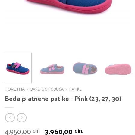
ПОЧЕТНА
BAREFOOT OBUĆA
PATIKE
/
/
Beda platnene patike – Pink (23, 27, 30)
Оригинална
Тренутна
4.950,00
3.960,00
din.
din.