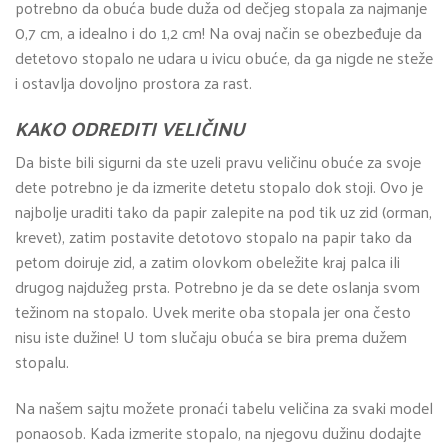
potrebno da obuća bude duža od dečjeg stopala za najmanje
0,7 cm, a idealno i do 1,2 cm! Na ovaj način se obezbeđuje da
detetovo stopalo ne udara u ivicu obuće, da ga nigde ne steže
i ostavlja dovoljno prostora za rast.
KAKO ODREDITI VELIČINU
Da biste bili sigurni da ste uzeli pravu veličinu obuće za svoje
dete potrebno je da izmerite detetu stopalo dok stoji. Ovo je
najbolje uraditi tako da papir zalepite na pod tik uz zid (orman,
krevet), zatim postavite detotovo stopalo na papir tako da
petom doiruje zid, a zatim olovkom obeležite kraj palca ili
drugog najdužeg prsta. Potrebno je da se dete oslanja svom
težinom na stopalo. Uvek merite oba stopala jer ona često
nisu iste dužine! U tom slučaju obuća se bira prema dužem
stopalu.
Na našem sajtu možete pronaći tabelu veličina za svaki model
ponaosob. Kada izmerite stopalo, na njegovu dužinu dodajte