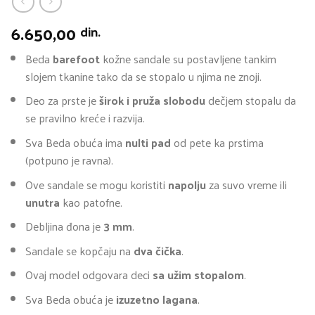
6.650,00
din.
Beda
barefoot
kožne sandale su postavljene tankim
slojem tkanine tako da se stopalo u njima ne znoji.
Deo za prste je
širok i pruža slobodu
dečjem stopalu da
se pravilno kreće i razvija.
Sva Beda obuća ima
nulti pad
od pete ka prstima
(potpuno je ravna).
Ove sandale se mogu koristiti
napolju
za suvo vreme ili
unutra
kao patofne.
Debljina đona je
3 mm
.
Sandale se kopčaju na
dva
čička
.
Ovaj model odgovara deci
sa užim stopalom
.
Sva Beda obuća je
izuzetno lagana
.