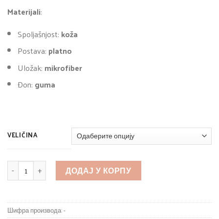
Materijali
:
Spoljašnjost:
koža
Postava:
platno
Uložak:
mikrofiber
Đon:
guma
VELIČINA
КОЛИЧИНА
ДОДАЈ У КОРПУ
Шифра производа:
-