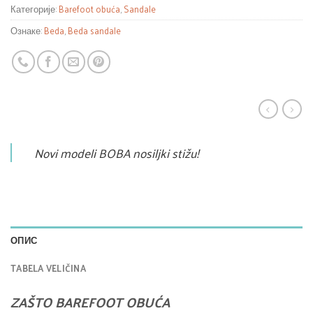
Категорије:
Barefoot obuća
,
Sandale
Ознаке:
Beda
,
Beda sandale
Novi modeli BOBA nosiljki stižu!
ОПИС
TABELA VELIČINA
ZAŠTO BAREFOOT OBUĆA