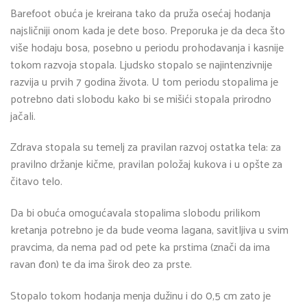
Barefoot obuća je kreirana tako da pruža osećaj hodanja
najsličniji onom kada je dete boso. Preporuka je da deca što
više hodaju bosa, posebno u periodu prohodavanja i kasnije
tokom razvoja stopala. Ljudsko stopalo se najintenzivnije
razvija u prvih 7 godina života. U tom periodu stopalima je
potrebno dati slobodu kako bi se mišići stopala prirodno
jačali.
Zdrava stopala su temelj za pravilan razvoj ostatka tela: za
pravilno držanje kičme, pravilan položaj kukova i u opšte za
čitavo telo.
Da bi obuća omogućavala stopalima slobodu prilikom
kretanja potrebno je da bude veoma lagana, savitljiva u svim
pravcima, da nema pad od pete ka prstima (znači da ima
ravan đon) te da ima širok deo za prste.
Stopalo tokom hodanja menja dužinu i do 0,5 cm zato je