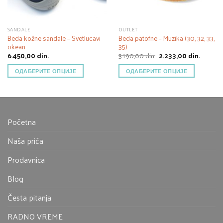
SANDALE
OUTLET
Beda kožne sandale – Svetlucavi
Beda patofne – Muzika (30, 32, 33,
okean
35)
Оригинална
Тренут
6.450,00
din.
3.190,00
din.
2.233,00
din.
цена
цена
је
је:
ОДАБЕРИТЕ ОПЦИЈЕ
ОДАБЕРИТЕ ОПЦИЈЕ
била:
2.233,00
3.190,00 din..
Početna
Naša priča
Prodavnica
Blog
Česta pitanja
RADNO VREME