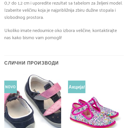
0,7 do 1,2 cm i uporedite rezultat sa tabelom za željeni model.
Izaberite veličinu koja je najpribližnija zbiru dužine stopala i
slobodnog prostora.
Ukoliko imate nedoumice oko izbora veličine, kontaktirajte
nas kako bismo vam pomogli!
СЛИЧНИ ПРОИЗВОДИ
Акција!
NOVO