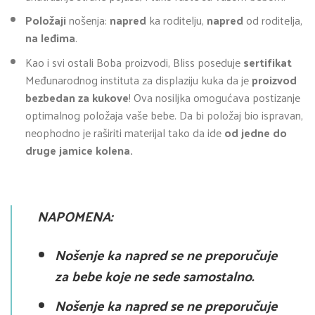
Položaji
nošenja:
napred
ka roditelju,
napred
od roditelja,
na leđima
.
Kao i svi ostali Boba proizvodi, Bliss poseduje
sertifikat
Međunarodnog instituta za displaziju kuka da je
proizvod
bezbedan za kukove
! Ova nosiljka omogućava postizanje
optimalnog položaja vaše bebe. Da bi položaj bio ispravan,
neophodno je raširiti materijal tako da ide
od jedne do
druge jamice kolena.
NAPOMENA:
Nošenje ka napred se ne preporučuje
za bebe koje ne sede samostalno.
Nošenje ka napred se ne preporučuje