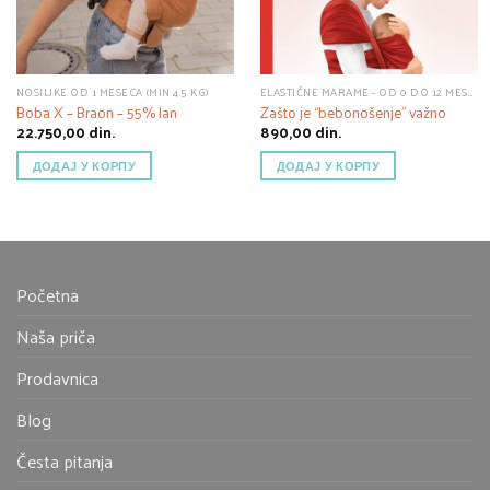
NOSILJKE OD 1 MESECA (MIN 4.5 KG)
ELASTIČNE MARAME - OD 0 DO 12 MESECI
Boba X – Braon – 55% lan
Zašto je “bebonošenje” važno
22.750,00
din.
890,00
din.
ДОДАЈ У КОРПУ
ДОДАЈ У КОРПУ
Početna
Naša priča
Prodavnica
Blog
Česta pitanja