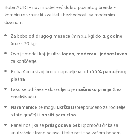
Boba AURI – novi model već dobro poznatog brenda –
kombinuje vrhunski kvalitet i bezbednost, sa modernim
dizajnom.
Za bebe
od drugog meseca
(min 3.2 kg) do
2 godine
(maks 20 kg).
Ovo je model koji je ultra
lagan
,
moderan
i
jednostavan
za korišćenje.
Boba Auri u sivoj boji je napravljena od
100% pamučnog
platna
.
Lako se održava – dozvoljeno je
mašinsko pranje
(bez
omekšivača).
Naramenice
se mogu
ukrštati
(preporučeno za roditelje
sitnije građe) ili
nositi paralelno.
Panel nosiljka se
prilagođava bebi
(pomoću čička sa
unutrašnje strane pojasa) i tako raste sa vašom bebom.