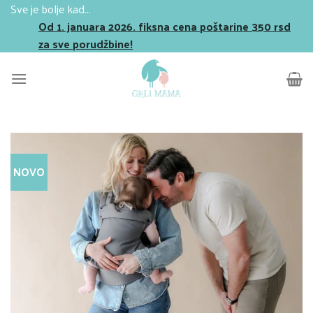
Skip
Sve je bolje kad...
to
Od 1. januara 2026. fiksna cena poštarine 350 rsd
content
za sve porudžbine!
NOVO