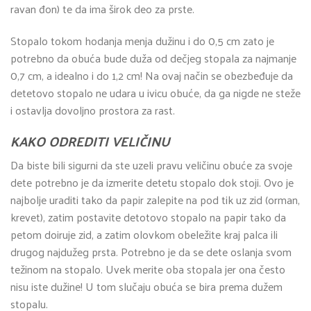
ravan đon) te da ima širok deo za prste.
Stopalo tokom hodanja menja dužinu i do 0,5 cm zato je
potrebno da obuća bude duža od dečjeg stopala za najmanje
0,7 cm, a idealno i do 1,2 cm! Na ovaj način se obezbeđuje da
detetovo stopalo ne udara u ivicu obuće, da ga nigde ne steže
i ostavlja dovoljno prostora za rast.
KAKO ODREDITI VELIČINU
Da biste bili sigurni da ste uzeli pravu veličinu obuće za svoje
dete potrebno je da izmerite detetu stopalo dok stoji. Ovo je
najbolje uraditi tako da papir zalepite na pod tik uz zid (orman,
krevet), zatim postavite detotovo stopalo na papir tako da
petom doiruje zid, a zatim olovkom obeležite kraj palca ili
drugog najdužeg prsta. Potrebno je da se dete oslanja svom
težinom na stopalo. Uvek merite oba stopala jer ona često
nisu iste dužine! U tom slučaju obuća se bira prema dužem
stopalu.