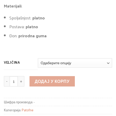
Materijali
:
Spoljašnjost:
platno
Postava:
platno
Đon:
prirodna guma
VELIČINA
КОЛИЧИНА
ДОДАЈ У КОРПУ
Шифра производа:
-
Категорија:
Patofne