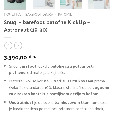
ПОЧЕТНА
BAREFOOT OBUĆA
PATOFNE
/
/
Snugi – barefoot patofne KickUp –
Astronaut (19-30)
3.390,00
din.
Snugi
barefoot
KickUp patofne su u
potpunosti
platnene
, od materijala koji diše.
Materijali koji se koriste u izradi su
sertifikovaani
prema
Oeko Tex standardu 100, klasa 1, što znači da su
pogodne
za direktan kontakt s osetljivom dečijom kožom.
Unutrašnjost
je obložena
bambusovom tkaninom
koja
je karakteristična po mekoći, prijatnom osećaju na dodir,