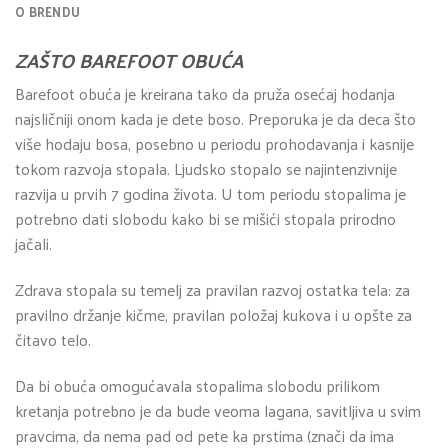
O BRENDU
ZAŠTO BAREFOOT OBUĆA
Barefoot obuća je kreirana tako da pruža osećaj hodanja
najsličniji onom kada je dete boso. Preporuka je da deca što
više hodaju bosa, posebno u periodu prohodavanja i kasnije
tokom razvoja stopala. Ljudsko stopalo se najintenzivnije
razvija u prvih 7 godina života. U tom periodu stopalima je
potrebno dati slobodu kako bi se mišići stopala prirodno
jačali.
Zdrava stopala su temelj za pravilan razvoj ostatka tela: za
pravilno držanje kičme, pravilan položaj kukova i u opšte za
čitavo telo.
Da bi obuća omogućavala stopalima slobodu prilikom
kretanja potrebno je da bude veoma lagana, savitljiva u svim
pravcima, da nema pad od pete ka prstima (znači da ima