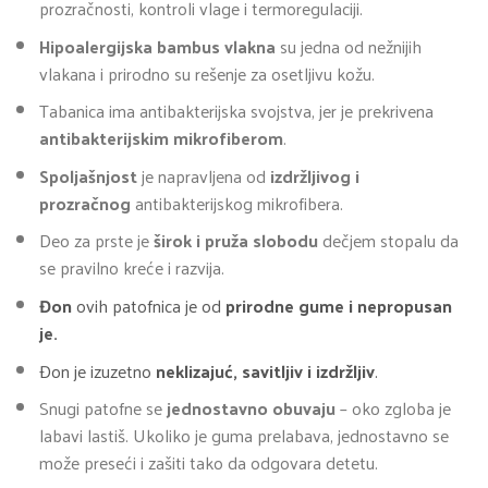
prozračnosti, kontroli vlage i termoregulaciji.
Hipoalergijska bambus vlakna
su jedna od nežnijih
vlakana i prirodno su rešenje za osetljivu kožu.
Tabanica ima antibakterijska svojstva, jer je prekrivena
antibakterijskim mikrofiberom
.
Spoljašnjost
je napravljena od
izdržljivog i
prozračnog
antibakterijskog mikrofibera.
Deo za prste je
širok i pruža slobodu
dečjem stopalu da
se pravilno kreće i razvija.
Đon
ovih patofnica je od
prirodne gume i
nepropusan
je.
Đon je izuzetno
neklizajuć, savitljiv i izdržljiv
.
Snugi patofne se
jednostavno obuvaju
– oko zgloba je
labavi lastiš. Ukoliko je guma prelabava, jednostavno se
može preseći i zašiti tako da odgovara detetu.