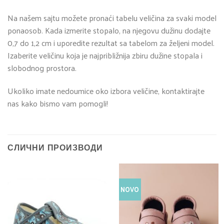
Na našem sajtu možete pronaći tabelu veličina za svaki model
ponaosob. Kada izmerite stopalo, na njegovu dužinu dodajte
0,7 do 1,2 cm i uporedite rezultat sa tabelom za željeni model.
Izaberite veličinu koja je najpribližnija zbiru dužine stopala i
slobodnog prostora.
Ukoliko imate nedoumice oko izbora veličine, kontaktirajte
nas kako bismo vam pomogli!
СЛИЧНИ ПРОИЗВОДИ
NOVO