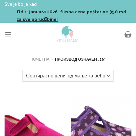
Skip
Sve je bolje kad...
to
Od 1. januara 2026. fiksna cena poštarine 350 rsd
content
za sve porudžbine!
ПОЧЕТНА
ПРОИЗВОД OЗНАЧЕН „26“
/