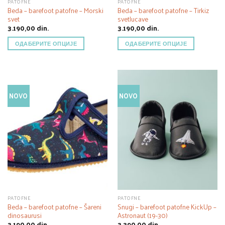
PATOFNE
PATOFNE
Beda – barefoot patofne – Morski
Beda – barefoot patofne – Tirkiz
svet
svetlucave
3.190,00
din.
3.190,00
din.
ОДАБЕРИТЕ ОПЦИЈЕ
ОДАБЕРИТЕ ОПЦИЈЕ
NOVO
NOVO
PATOFNE
PATOFNE
Beda – barefoot patofne – Šareni
Snugi – barefoot patofne KickUp –
dinosaurusi
Astronaut (19-30)
3.190,00
din.
3.390,00
din.