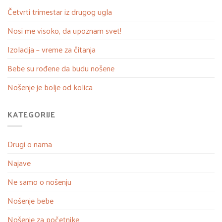
Četvrti trimestar iz drugog ugla
Nosi me visoko, da upoznam svet!
Izolacija – vreme za čitanja
Bebe su rođene da budu nošene
Nošenje je bolje od kolica
KATEGORIJE
Drugi o nama
Najave
Ne samo o nošenju
Nošenje bebe
Nošenje za početnike