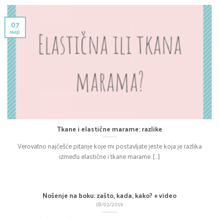
07
мар
Tkane i elastične marame: razlike
Verovatno najčešće pitanje koje mi postavljate jeste koja je razlika
između elastične i tkane marame. [...]
Nošenje na boku: zašto, kada, kako? + video
18/02/2019