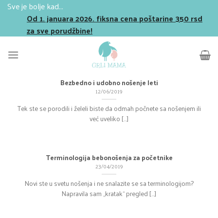
Skip
Sve je bolje kad...
to
Od 1. januara 2026. fiksna cena poštarine 350 rsd
content
za sve porudžbine!
Bezbedno i udobno nošenje leti
12/06/2019
Tek ste se porodili i želeli biste da odmah počnete sa nošenjem ili
već uveliko [...]
Terminologija bebonošenja za početnike
23/04/2019
Novi ste u svetu nošenja i ne snalazite se sa terminologijom?
Napravila sam „kratak“ pregled [...]